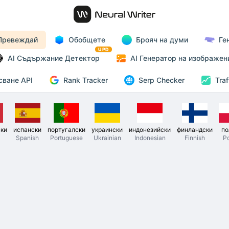
Превеждай
Обобщете
Брояч на думи
Ге
UPD
AI Съдържание Детектор
AI Генератор на изображен
Rank Tracker
сване API
Serp Checker
Traf
ски
испански
португалски
украински
индонезийски
финландски
по
Spanish
Portuguese
Ukrainian
Indonesian
Finnish
Po