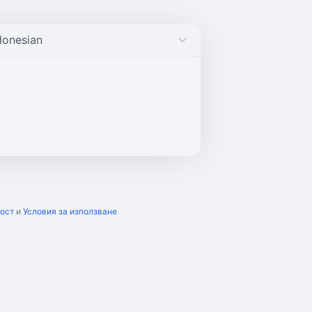
donesian
ност
и
Условия за използване