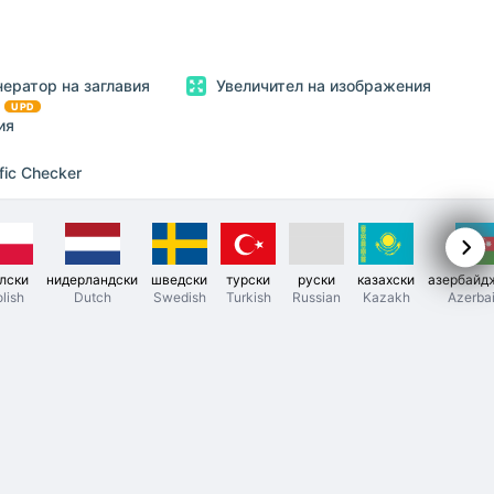
нератор на заглавия
Увеличител на изображения
UPD
ия
fic Checker
лски
нидерландски
шведски
турски
руски
казахски
азербайд
lish
Dutch
Swedish
Turkish
Russian
Kazakh
Azerbai