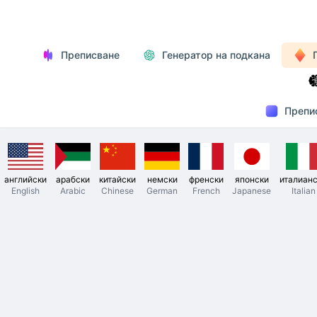
Преписване
Генератор на подкана
Препи
английски
арабски
китайски
немски
френски
японски
италиан
English
Arabic
Chinese
German
French
Japanese
Italian