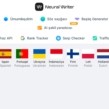
Ümumiləşdirin
Söz sayğacı
Başlıq Generator
UPD
AI şəkil yaradıcısı
Rank Tracker
fraz API
Serp Checker
Traffi
İspan
Portuqal
Ukrayna
İndoneziya
Finn
Leh
Holland
Spanish
Portuguese
Ukrainian
Indonesian
Finnish
Polish
Dutch