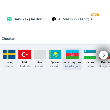
UPD
Şəkil Yaxşılaşdırıcı
AI Məzmun Təspitçisi
c Checker
İsveç
Türk
Rus
Qazax
Azərbaycan
Uzbek
Bulgar
Swedish
Turkish
Russian
Kazakh
Azerbaijani
Uzbek
Bulgari