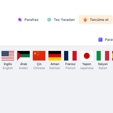
Parafraz
Tez Yaradan
Tərcümə et
Para
İngilis
Ərəb
Çin
Alman
Fransız
Yapon
İtalyan
English
Arabic
Chinese
German
French
Japanese
Italian