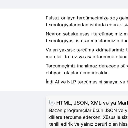
Pulsuz onlayn tərcüməçimizə xoş gəlmi
texnologiyalarından istifadə edərək si
Neyron şəbəkə əsaslı tərcüməçimiz mət
texnologiyası isə tərcümələrimizin dəqi
Və ən yaxşısı: tərcümə xidmətlərimiz 
mətnlər də tez və asan tərcümə olunur
Tərcüməçimiz inanılmaz dərəcədə sürətl
ehtiyacı olanlar üçün idealdır.
İndi AI və NLP tərcüməsini sınayın və 
HTML, JSON, XML və ya Markd
Bəzən proqramçılar üçün JSON və ya H
dillərə tərcümə edərkən. Xüsusilə si
təhlil edirik və yalnız zəruri olan