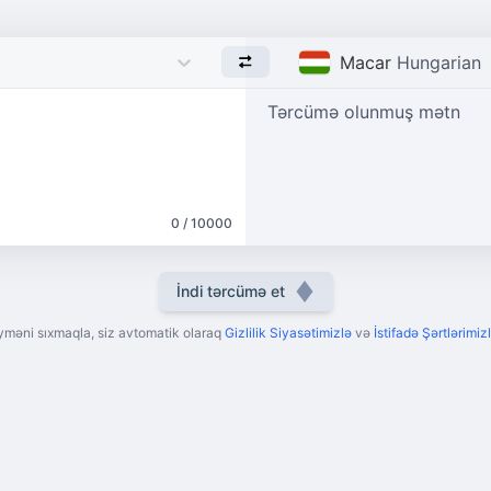
Macar
Hungarian
Tərcümə olunmuş mətn
0 / 10000
İndi tərcümə et
yməni sıxmaqla, siz avtomatik olaraq
Gizlilik Siyasətimizlə
və
İstifadə Şərtlərimizl