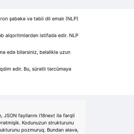
ron şəbəkə və təbii dil emalı (NLP)
 alqoritmlərdən istifadə edir. NLP
 edə bilərsiniz, beləliklə uzun
qdim edir. Bu, sürətli tərcüməyə
JSON fayllarını i18next ilə fərqli
öyrətmişik. Kodunuzun strukturunu
strukturunu pozmuruq. Bundan əlavə,