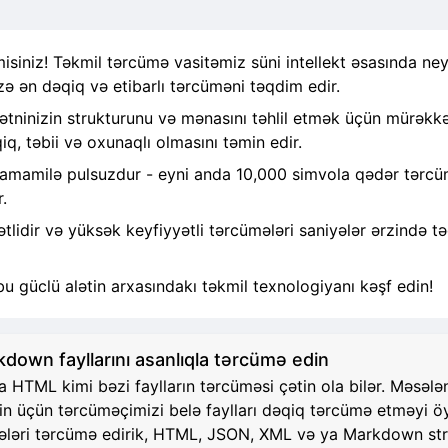
siniz! Təkmil tərcümə vasitəmiz süni intellekt əsasında ney
zə ən dəqiq və etibarlı tərcüməni təqdim edir.
ninizin strukturunu və mənasını təhlil etmək üçün mürəkkəb
q, təbii və oxunaqlı olmasını təmin edir.
tamamilə pulsuzdur - eyni anda 10,000 simvola qədər tərcümə
.
idir və yüksək keyfiyyətli tərcümələri saniyələr ərzində tə
bu güclü alətin arxasındakı təkmil texnologiyanı kəşf edin!
own fayllarını asanlıqla tərcümə edin
TML kimi bəzi faylların tərcüməsi çətin ola bilər. Məsələn, 
zin üçün tərcüməçimizi belə faylları dəqiq tərcümə etməyi 
 hissələri tərcümə edirik, HTML, JSON, XML və ya Markdown 