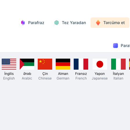
Parafraz
Tez Yaradan
Tərcümə et
Para
İngilis
Ərəb
Çin
Alman
Fransız
Yapon
İtalyan
English
Arabic
Chinese
German
French
Japanese
Italian