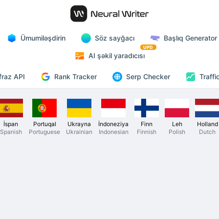
Ümumiləşdirin
Söz sayğacı
Başlıq Generator
UPD
AI şəkil yaradıcısı
Rank Tracker
fraz API
Serp Checker
Traffi
İspan
Portuqal
Ukrayna
İndoneziya
Finn
Leh
Holland
Spanish
Portuguese
Ukrainian
Indonesian
Finnish
Polish
Dutch