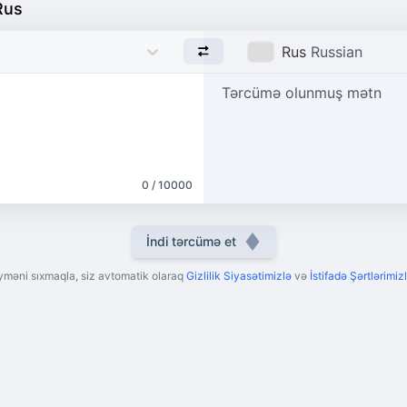
Rus
Rus
Russian
Tərcümə olunmuş mətn
0 / 10000
İndi tərcümə et
yməni sıxmaqla, siz avtomatik olaraq
Gizlilik Siyasətimizlə
və
İstifadə Şərtlərimizl