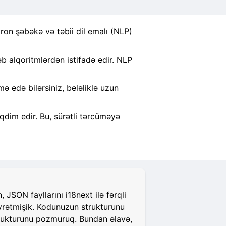
ron şəbəkə və təbii dil emalı (NLP)
 alqoritmlərdən istifadə edir. NLP
 edə bilərsiniz, beləliklə uzun
qdim edir. Bu, sürətli tərcüməyə
JSON fayllarını i18next ilə fərqli
öyrətmişik. Kodunuzun strukturunu
strukturunu pozmuruq. Bundan əlavə,