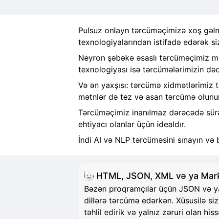
Pulsuz onlayn tərcüməçimizə xoş gəlmi
texnologiyalarından istifadə edərək si
Neyron şəbəkə əsaslı tərcüməçimiz mət
texnologiyası isə tərcümələrimizin dəqi
Və ən yaxşısı: tərcümə xidmətlərimiz 
mətnlər də tez və asan tərcümə olunur
Tərcüməçimiz inanılmaz dərəcədə sürətl
ehtiyacı olanlar üçün idealdır.
İndi AI və NLP tərcüməsini sınayın və 
HTML, JSON, XML və ya Markd
Bəzən proqramçılar üçün JSON və ya H
dillərə tərcümə edərkən. Xüsusilə si
təhlil edirik və yalnız zəruri olan