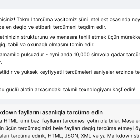
siniz! Təkmil tərcümə vasitəmiz süni intellekt əsasında ney
zə ən dəqiq və etibarlı tərcüməni təqdim edir.
ninizin strukturunu və mənasını təhlil etmək üçün mürəkkəb
q, təbii və oxunaqlı olmasını təmin edir.
tamamilə pulsuzdur - eyni anda 10,000 simvola qədər tərcümə
.
idir və yüksək keyfiyyətli tərcümələri saniyələr ərzində tə
bu güclü alətin arxasındakı təkmil texnologiyanı kəşf edin!
own fayllarını asanlıqla tərcümə edin
TML kimi bəzi faylların tərcüməsi çətin ola bilər. Məsələn, 
zin üçün tərcüməçimizi belə faylları dəqiq tərcümə etməyi 
 hissələri tərcümə edirik, HTML, JSON, XML və ya Markdown 