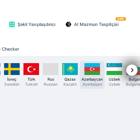
UPD
Şəkil Yaxşılaşdırıcı
AI Məzmun Təspitçisi
c Checker
İsveç
Türk
Rus
Qazax
Azərbaycan
Uzbek
Bulgar
Swedish
Turkish
Russian
Kazakh
Azerbaijani
Uzbek
Bulgari