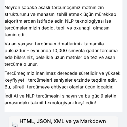
Neyron şəbəkə əsaslı tərcüməçimiz mətninizin
strukturunu və mənasını təhlil etmək üçün mürəkkəb
alqoritmlərdən istifadə edir. NLP texnologiyası isə
tərcümələrimizin dəqiq, təbii və oxunaqlı olmasını
təmin edir.
Və ən yaxşısı: tərcümə xidmətlərimiz tamamilə
pulsuzdur - eyni anda 10,000 simvola qədər tərcümə
edə bilərsiniz, beləliklə uzun mətnlər də tez və asan
tərcümə olunur.
Tərcüməçimiz inanılmaz dərəcədə sürətlidir və yüksək
keyfiyyətli tərcümələri saniyələr ərzində təqdim edir.
Bu, sürətli tərcüməyə ehtiyacı olanlar üçün idealdır.
İndi AI və NLP tərcüməsini sınayın və bu güclü alətin
arxasındakı təkmil texnologiyanı kəşf edin!
HTML, JSON, XML və ya Markdown