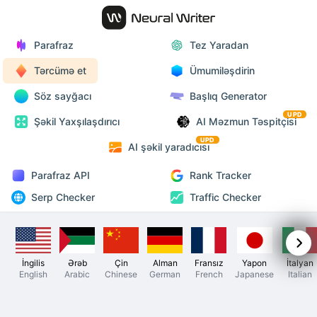
Parafraz
Tez Yaradan
Tərcümə et
Ümumiləşdirin
Söz sayğacı
Başlıq Generator
UPD
Şəkil Yaxşılaşdırıcı
AI Məzmun Təspitçisi
UPD
AI şəkil yaradıcısı
Parafraz API
Rank Tracker
Serp Checker
Traffic Checker
İngilis
Ərəb
Çin
Alman
Fransız
Yapon
İtalyan
English
Arabic
Chinese
German
French
Japanese
Italian