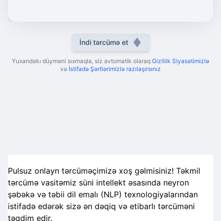
İndi tərcümə et
Yuxarıdakı düyməni sıxmaqla, siz avtomatik olaraq
Gizlilik Siyasətimizlə
və
İstifadə Şərtlərimizlə razılaşırsınız
Pulsuz onlayn tərcüməçimizə xoş gəlmisiniz! Təkmil
tərcümə vasitəmiz süni intellekt əsasında neyron
şəbəkə və təbii dil emalı (NLP) texnologiyalarından
istifadə edərək sizə ən dəqiq və etibarlı tərcüməni
təqdim edir.