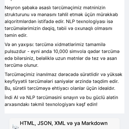
Neyron şəbəkə əsaslı tərcüməçimiz mətninizin
strukturunu və mənasını təhlil etmək üçün mürəkkəb
alqoritmlərdən istifadə edir. NLP texnologiyası isə
tərcümələrimizin dəqiq, təbii və oxunaqlı olmasını
təmin edir.
Və ən yaxşısı: tərcümə xidmətlərimiz tamamilə
pulsuzdur - eyni anda 10,000 simvola qədər tərcümə
edə bilərsiniz, beləliklə uzun mətnlər də tez və asan
tərcümə olunur.
Tərcüməçimiz inanılmaz dərəcədə sürətlidir və yüksək
keyfiyyətli tərcümələri saniyələr ərzində təqdim edir.
Bu, sürətli tərcüməyə ehtiyacı olanlar üçün idealdır.
İndi AI və NLP tərcüməsini sınayın və bu güclü alətin
arxasındakı təkmil texnologiyanı kəşf edin!
HTML, JSON, XML və ya Markdown