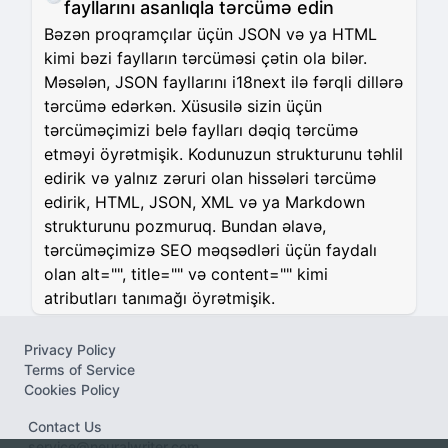
fayllarını asanlıqla tərcümə edin
Bəzən proqramçılar üçün JSON və ya HTML
kimi bəzi faylların tərcüməsi çətin ola bilər.
Məsələn, JSON fayllarını i18next ilə fərqli dillərə
tərcümə edərkən. Xüsusilə sizin üçün
tərcüməçimizi belə faylları dəqiq tərcümə
etməyi öyrətmişik. Kodunuzun strukturunu təhlil
edirik və yalnız zəruri olan hissələri tərcümə
edirik, HTML, JSON, XML və ya Markdown
strukturunu pozmuruq. Bundan əlavə,
tərcüməçimizə SEO məqsədləri üçün faydalı
olan alt="", title="" və content="" kimi
atributları tanımağı öyrətmişik.
Privacy Policy
Terms of Service
Cookies Policy
Contact Us
service@neuralwriter.com