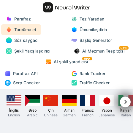
Parafraz
Tez Yaradan
Tərcümə et
Ümumiləşdirin
Söz sayğacı
Başlıq Generator
UPD
Şəkil Yaxşılaşdırıcı
AI Məzmun Təspitçisi
UPD
AI şəkil yaradıcısı
Parafraz API
Rank Tracker
Serp Checker
Traffic Checker
İngilis
Ərəb
Çin
Alman
Fransız
Yapon
İtalyan
English
Arabic
Chinese
German
French
Japanese
Italian