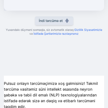
İndi tərcümə et
Yuxarıdakı düyməni sıxmaqla, siz avtomatik olaraq
Gizlilik Siyasətimizlə
və
İstifadə Şərtlərimizlə razılaşırsınız
Pulsuz onlayn tərcüməçimizə xoş gəlmisiniz! Təkmil
tərcümə vasitəmiz süni intellekt əsasında neyron
şəbəkə və təbii dil emalı (NLP) texnologiyalarından
istifadə edərək sizə ən dəqiq və etibarlı tərcüməni
təqdim edir.