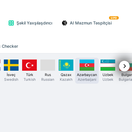
UPD
Şəkil Yaxşılaşdırıcı
AI Məzmun Təspitçisi
c Checker
İsveç
Türk
Rus
Qazax
Azərbaycan
Uzbek
Bulgar
Swedish
Turkish
Russian
Kazakh
Azerbaijani
Uzbek
Bulgari