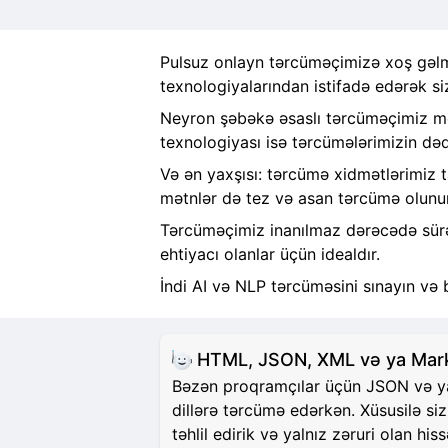
Pulsuz onlayn tərcüməçimizə xoş gəlmi
texnologiyalarından istifadə edərək si
Neyron şəbəkə əsaslı tərcüməçimiz mət
texnologiyası isə tərcümələrimizin dəqi
Və ən yaxşısı: tərcümə xidmətlərimiz 
mətnlər də tez və asan tərcümə olunur
Tərcüməçimiz inanılmaz dərəcədə sürətl
ehtiyacı olanlar üçün idealdır.
İndi AI və NLP tərcüməsini sınayın və 
HTML, JSON, XML və ya Markd
Bəzən proqramçılar üçün JSON və ya H
dillərə tərcümə edərkən. Xüsusilə si
təhlil edirik və yalnız zəruri olan