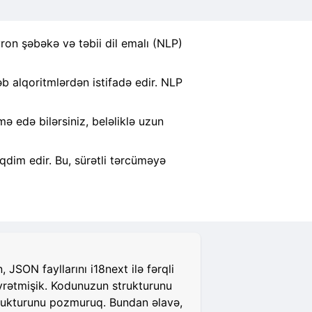
ron şəbəkə və təbii dil emalı (NLP)
 alqoritmlərdən istifadə edir. NLP
 edə bilərsiniz, beləliklə uzun
qdim edir. Bu, sürətli tərcüməyə
JSON fayllarını i18next ilə fərqli
öyrətmişik. Kodunuzun strukturunu
strukturunu pozmuruq. Bundan əlavə,