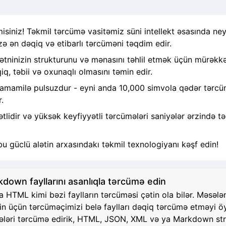
siniz! Təkmil tərcümə vasitəmiz süni intellekt əsasında ney
zə ən dəqiq və etibarlı tərcüməni təqdim edir.
ninizin strukturunu və mənasını təhlil etmək üçün mürəkkəb
q, təbii və oxunaqlı olmasını təmin edir.
tamamilə pulsuzdur - eyni anda 10,000 simvola qədər tərcümə
.
idir və yüksək keyfiyyətli tərcümələri saniyələr ərzində tə
bu güclü alətin arxasındakı təkmil texnologiyanı kəşf edin!
own fayllarını asanlıqla tərcümə edin
TML kimi bəzi faylların tərcüməsi çətin ola bilər. Məsələn, 
zin üçün tərcüməçimizi belə faylları dəqiq tərcümə etməyi 
 hissələri tərcümə edirik, HTML, JSON, XML və ya Markdown 