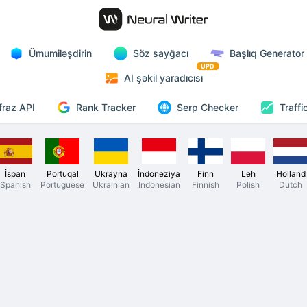
Ümumiləşdirin
Söz sayğacı
Başlıq Generator
UPD
AI şəkil yaradıcısı
Rank Tracker
fraz API
Serp Checker
Traffi
İspan
Portuqal
Ukrayna
İndoneziya
Finn
Leh
Holland
Spanish
Portuguese
Ukrainian
Indonesian
Finnish
Polish
Dutch