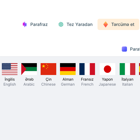
Parafraz
Tez Yaradan
Tərcümə et
Para
İngilis
Ərəb
Çin
Alman
Fransız
Yapon
İtalyan
English
Arabic
Chinese
German
French
Japanese
Italian