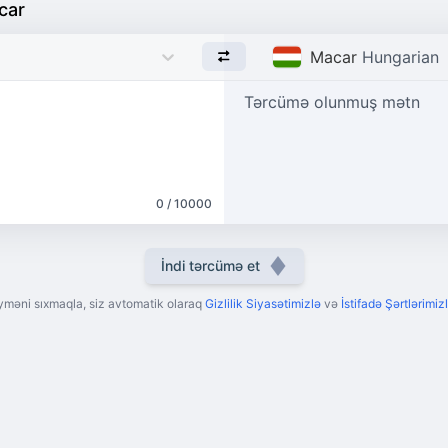
car
Macar
Hungarian
Tərcümə olunmuş mətn
0 / 10000
İndi tərcümə et
yməni sıxmaqla, siz avtomatik olaraq
Gizlilik Siyasətimizlə
və
İstifadə Şərtlərimizl