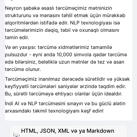
Neyron şəbəkə əsaslı tərcüməçimiz mətninizin
strukturunu və mənasını təhlil etmək üçün mürəkkəb
alqoritmlərdən istifadə edir. NLP texnologiyası isə
tərcümələrimizin dəqiq, təbii və oxunaqlı olmasını
təmin edir.
Və ən yaxşısı: tərcümə xidmətlərimiz tamamilə
pulsuzdur - eyni anda 10,000 simvola qədər tərcümə
edə bilərsiniz, beləliklə uzun mətnlər də tez və asan
tərcümə olunur.
Tərcüməçimiz inanılmaz dərəcədə sürətlidir və yüksək
keyfiyyətli tərcümələri saniyələr ərzində təqdim edir.
Bu, sürətli tərcüməyə ehtiyacı olanlar üçün idealdır.
İndi AI və NLP tərcüməsini sınayın və bu güclü alətin
arxasındakı təkmil texnologiyanı kəşf edin!
HTML, JSON, XML və ya Markdown