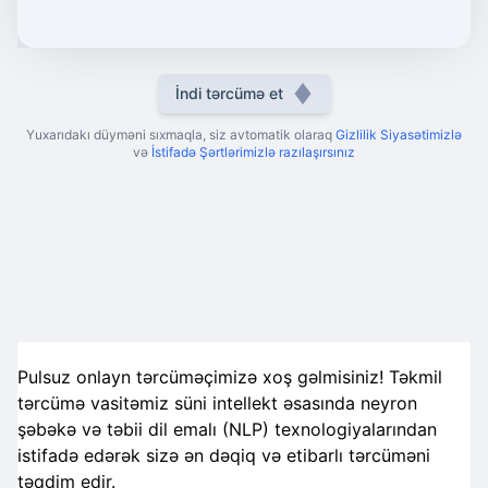
İndi tərcümə et
Yuxarıdakı düyməni sıxmaqla, siz avtomatik olaraq
Gizlilik Siyasətimizlə
və
İstifadə Şərtlərimizlə razılaşırsınız
Pulsuz onlayn tərcüməçimizə xoş gəlmisiniz! Təkmil
tərcümə vasitəmiz süni intellekt əsasında neyron
şəbəkə və təbii dil emalı (NLP) texnologiyalarından
istifadə edərək sizə ən dəqiq və etibarlı tərcüməni
təqdim edir.