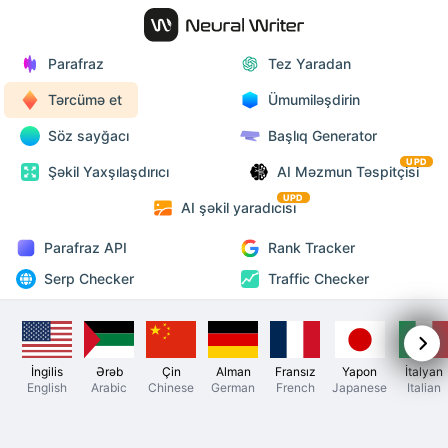
Parafraz
Tez Yaradan
Tərcümə et
Ümumiləşdirin
Söz sayğacı
Başlıq Generator
UPD
Şəkil Yaxşılaşdırıcı
AI Məzmun Təspitçisi
UPD
AI şəkil yaradıcısı
Parafraz API
Rank Tracker
Serp Checker
Traffic Checker
İngilis
Ərəb
Çin
Alman
Fransız
Yapon
İtalyan
English
Arabic
Chinese
German
French
Japanese
Italian