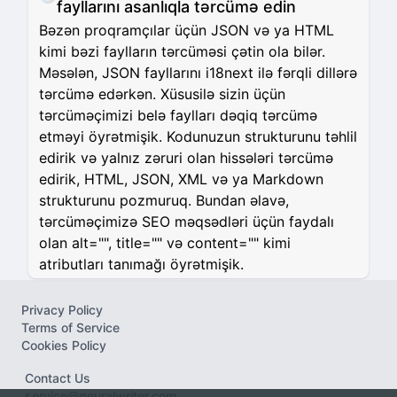
fayllarını asanlıqla tərcümə edin
Bəzən proqramçılar üçün JSON və ya HTML
kimi bəzi faylların tərcüməsi çətin ola bilər.
Məsələn, JSON fayllarını i18next ilə fərqli dillərə
tərcümə edərkən. Xüsusilə sizin üçün
tərcüməçimizi belə faylları dəqiq tərcümə
etməyi öyrətmişik. Kodunuzun strukturunu təhlil
edirik və yalnız zəruri olan hissələri tərcümə
edirik, HTML, JSON, XML və ya Markdown
strukturunu pozmuruq. Bundan əlavə,
tərcüməçimizə SEO məqsədləri üçün faydalı
olan alt="", title="" və content="" kimi
atributları tanımağı öyrətmişik.
Privacy Policy
Terms of Service
Cookies Policy
Contact Us
service@neuralwriter.com