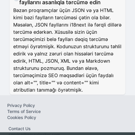
fayllarını asanlıqla tərcümə edin
Bəzən proqramçılar üçün JSON və ya HTML
kimi bəzi faylların tərcüməsi çətin ola bilər.
Məsələn, JSON fayllarını i18next ilə fərqli dillərə
tərcümə edərkən. Xüsusilə sizin üçün
tərcüməçimizi belə faylları dəqiq tərcümə
etməyi öyrətmişik. Kodunuzun strukturunu təhlil
edirik və yalnız zəruri olan hissələri tərcümə
edirik, HTML, JSON, XML və ya Markdown
strukturunu pozmuruq. Bundan əlavə,
tərcüməçimizə SEO məqsədləri üçün faydalı
olan alt="", title="" və content="" kimi
atributları tanımağı öyrətmişik.
Privacy Policy
Terms of Service
Cookies Policy
Contact Us
service@neuralwriter.com