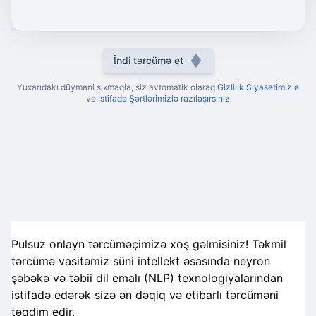
İndi tərcümə et
Yuxarıdakı düyməni sıxmaqla, siz avtomatik olaraq
Gizlilik Siyasətimizlə
və
İstifadə Şərtlərimizlə razılaşırsınız
Pulsuz onlayn tərcüməçimizə xoş gəlmisiniz! Təkmil
tərcümə vasitəmiz süni intellekt əsasında neyron
şəbəkə və təbii dil emalı (NLP) texnologiyalarından
istifadə edərək sizə ən dəqiq və etibarlı tərcüməni
təqdim edir.