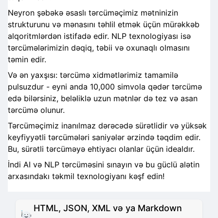
Neyron şəbəkə əsaslı tərcüməçimiz mətninizin
strukturunu və mənasını təhlil etmək üçün mürəkkəb
alqoritmlərdən istifadə edir. NLP texnologiyası isə
tərcümələrimizin dəqiq, təbii və oxunaqlı olmasını
təmin edir.
Və ən yaxşısı: tərcümə xidmətlərimiz tamamilə
pulsuzdur - eyni anda 10,000 simvola qədər tərcümə
edə bilərsiniz, beləliklə uzun mətnlər də tez və asan
tərcümə olunur.
Tərcüməçimiz inanılmaz dərəcədə sürətlidir və yüksək
keyfiyyətli tərcümələri saniyələr ərzində təqdim edir.
Bu, sürətli tərcüməyə ehtiyacı olanlar üçün idealdır.
İndi AI və NLP tərcüməsini sınayın və bu güclü alətin
arxasındakı təkmil texnologiyanı kəşf edin!
HTML, JSON, XML və ya Markdown