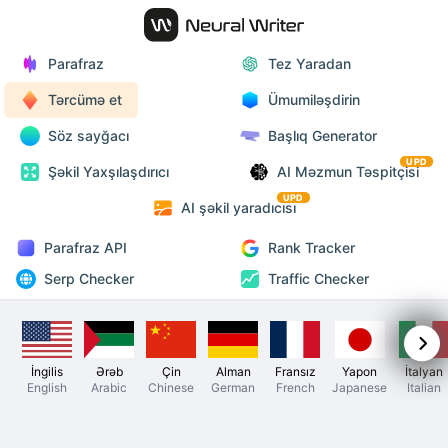
Parafraz
Tez Yaradan
Tərcümə et
Ümumiləşdirin
Söz sayğacı
Başlıq Generator
UPD
Şəkil Yaxşılaşdırıcı
AI Məzmun Təspitçisi
UPD
AI şəkil yaradıcısı
Parafraz API
Rank Tracker
Serp Checker
Traffic Checker
İngilis
Ərəb
Çin
Alman
Fransız
Yapon
İtalyan
English
Arabic
Chinese
German
French
Japanese
Italian