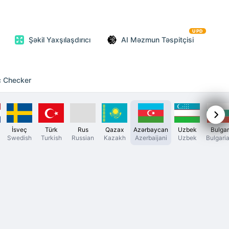
UPD
Şəkil Yaxşılaşdırıcı
AI Məzmun Təspitçisi
c Checker
İsveç
Türk
Rus
Qazax
Azərbaycan
Uzbek
Bulgar
Swedish
Turkish
Russian
Kazakh
Azerbaijani
Uzbek
Bulgari