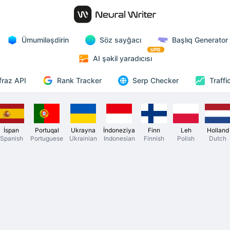
Ümumiləşdirin
Söz sayğacı
Başlıq Generator
UPD
AI şəkil yaradıcısı
Rank Tracker
fraz API
Serp Checker
Traffi
İspan
Portuqal
Ukrayna
İndoneziya
Finn
Leh
Holland
Spanish
Portuguese
Ukrainian
Indonesian
Finnish
Polish
Dutch