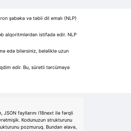
ron şəbəkə və təbii dil emalı (NLP)
 alqoritmlərdən istifadə edir. NLP
 edə bilərsiniz, beləliklə uzun
qdim edir. Bu, sürətli tərcüməyə
JSON fayllarını i18next ilə fərqli
öyrətmişik. Kodunuzun strukturunu
strukturunu pozmuruq. Bundan əlavə,