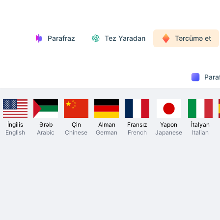
Parafraz
Tez Yaradan
Tərcümə et
Para
İngilis
Ərəb
Çin
Alman
Fransız
Yapon
İtalyan
English
Arabic
Chinese
German
French
Japanese
Italian