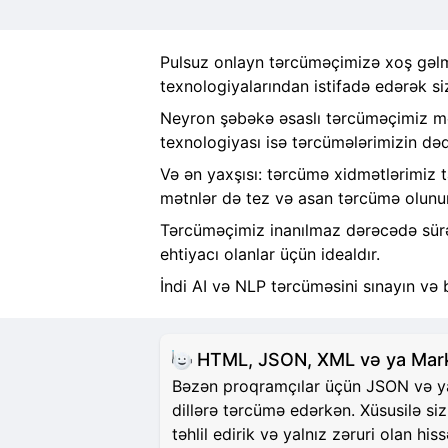
Pulsuz onlayn tərcüməçimizə xoş gəlmi
texnologiyalarından istifadə edərək si
Neyron şəbəkə əsaslı tərcüməçimiz mət
texnologiyası isə tərcümələrimizin dəqi
Və ən yaxşısı: tərcümə xidmətlərimiz 
mətnlər də tez və asan tərcümə olunur
Tərcüməçimiz inanılmaz dərəcədə sürətl
ehtiyacı olanlar üçün idealdır.
İndi AI və NLP tərcüməsini sınayın və 
HTML, JSON, XML və ya Markd
Bəzən proqramçılar üçün JSON və ya H
dillərə tərcümə edərkən. Xüsusilə si
təhlil edirik və yalnız zəruri olan