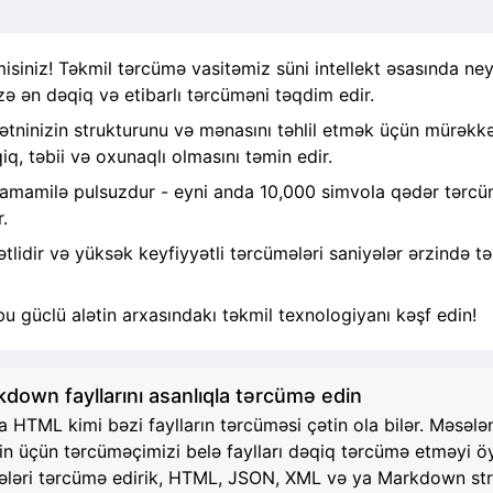
siniz! Təkmil tərcümə vasitəmiz süni intellekt əsasında ney
zə ən dəqiq və etibarlı tərcüməni təqdim edir.
ninizin strukturunu və mənasını təhlil etmək üçün mürəkkəb
q, təbii və oxunaqlı olmasını təmin edir.
tamamilə pulsuzdur - eyni anda 10,000 simvola qədər tərcümə
.
idir və yüksək keyfiyyətli tərcümələri saniyələr ərzində tə
bu güclü alətin arxasındakı təkmil texnologiyanı kəşf edin!
own fayllarını asanlıqla tərcümə edin
TML kimi bəzi faylların tərcüməsi çətin ola bilər. Məsələn, 
zin üçün tərcüməçimizi belə faylları dəqiq tərcümə etməyi 
 hissələri tərcümə edirik, HTML, JSON, XML və ya Markdown 