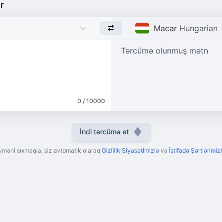
r
Macar
Hungarian
Tərcümə olunmuş mətn
0 / 10000
İndi tərcümə et
yməni sıxmaqla, siz avtomatik olaraq
Gizlilik Siyasətimizlə
və
İstifadə Şərtlərimizl