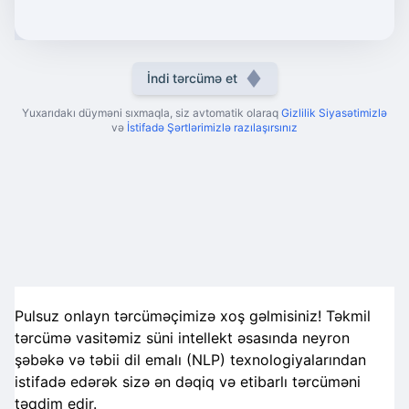
İndi tərcümə et
Yuxarıdakı düyməni sıxmaqla, siz avtomatik olaraq
Gizlilik Siyasətimizlə
və
İstifadə Şərtlərimizlə razılaşırsınız
Pulsuz onlayn tərcüməçimizə xoş gəlmisiniz! Təkmil
tərcümə vasitəmiz süni intellekt əsasında neyron
şəbəkə və təbii dil emalı (NLP) texnologiyalarından
istifadə edərək sizə ən dəqiq və etibarlı tərcüməni
təqdim edir.