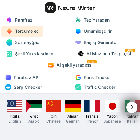
Parafraz
Tez Yaradan
Tərcümə et
Ümumiləşdirin
Söz sayğacı
Başlıq Generator
UPD
Şəkil Yaxşılaşdırıcı
AI Məzmun Təspitçisi
UPD
AI şəkil yaradıcısı
Parafraz API
Rank Tracker
Serp Checker
Traffic Checker
İngilis
Ərəb
Çin
Alman
Fransız
Yapon
İtalyan
English
Arabic
Chinese
German
French
Japanese
Italian