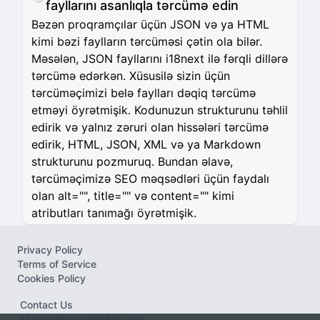
fayllarını asanlıqla tərcümə edin
Bəzən proqramçılar üçün JSON və ya HTML
kimi bəzi faylların tərcüməsi çətin ola bilər.
Məsələn, JSON fayllarını i18next ilə fərqli dillərə
tərcümə edərkən. Xüsusilə sizin üçün
tərcüməçimizi belə faylları dəqiq tərcümə
etməyi öyrətmişik. Kodunuzun strukturunu təhlil
edirik və yalnız zəruri olan hissələri tərcümə
edirik, HTML, JSON, XML və ya Markdown
strukturunu pozmuruq. Bundan əlavə,
tərcüməçimizə SEO məqsədləri üçün faydalı
olan alt="", title="" və content="" kimi
atributları tanımağı öyrətmişik.
Privacy Policy
Terms of Service
Cookies Policy
Contact Us
service@neuralwriter.com