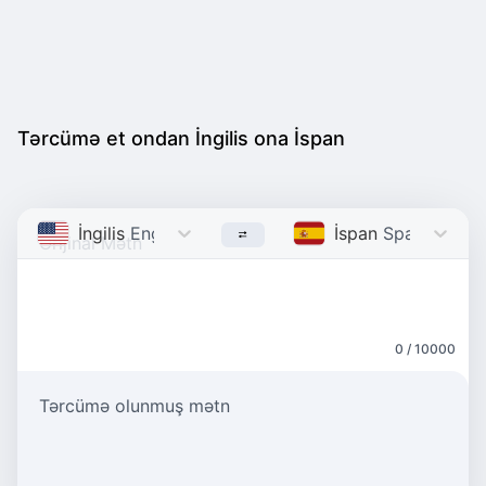
Tərcümə et ondan İngilis ona İspan
İngilis
English
İspan
Spanish
0 / 10000
Tərcümə olunmuş mətn