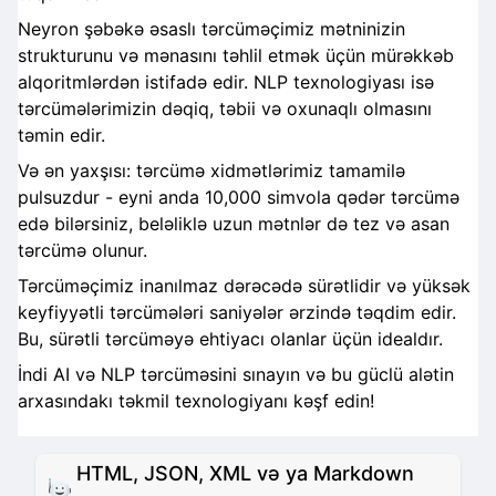
Neyron şəbəkə əsaslı tərcüməçimiz mətninizin
strukturunu və mənasını təhlil etmək üçün mürəkkəb
alqoritmlərdən istifadə edir. NLP texnologiyası isə
tərcümələrimizin dəqiq, təbii və oxunaqlı olmasını
təmin edir.
Və ən yaxşısı: tərcümə xidmətlərimiz tamamilə
pulsuzdur - eyni anda 10,000 simvola qədər tərcümə
edə bilərsiniz, beləliklə uzun mətnlər də tez və asan
tərcümə olunur.
Tərcüməçimiz inanılmaz dərəcədə sürətlidir və yüksək
keyfiyyətli tərcümələri saniyələr ərzində təqdim edir.
Bu, sürətli tərcüməyə ehtiyacı olanlar üçün idealdır.
İndi AI və NLP tərcüməsini sınayın və bu güclü alətin
arxasındakı təkmil texnologiyanı kəşf edin!
HTML, JSON, XML və ya Markdown