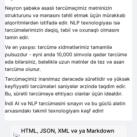
Neyron şəbəkə əsaslı tərcüməçimiz mətninizin
strukturunu və mənasını təhlil etmək üçün mürəkkəb
alqoritmlərdən istifadə edir. NLP texnologiyası isə
tərcümələrimizin dəqiq, təbii və oxunaqlı olmasını
təmin edir.
Və ən yaxşısı: tərcümə xidmətlərimiz tamamilə
pulsuzdur - eyni anda 10,000 simvola qədər tərcümə
edə bilərsiniz, beləliklə uzun mətnlər də tez və asan
tərcümə olunur.
Tərcüməçimiz inanılmaz dərəcədə sürətlidir və yüksək
keyfiyyətli tərcümələri saniyələr ərzində təqdim edir.
Bu, sürətli tərcüməyə ehtiyacı olanlar üçün idealdır.
İndi AI və NLP tərcüməsini sınayın və bu güclü alətin
arxasındakı təkmil texnologiyanı kəşf edin!
HTML, JSON, XML və ya Markdown