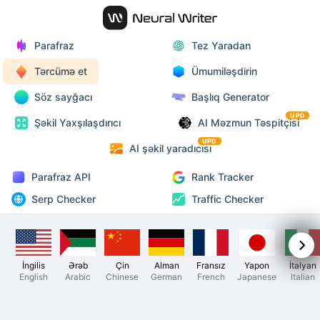
Parafraz
Tez Yaradan
Tərcümə et
Ümumiləşdirin
Söz sayğacı
Başlıq Generator
UPD
Şəkil Yaxşılaşdırıcı
AI Məzmun Təspitçisi
UPD
AI şəkil yaradıcısı
Parafraz API
Rank Tracker
Serp Checker
Traffic Checker
İngilis
Ərəb
Çin
Alman
Fransız
Yapon
İtalyan
English
Arabic
Chinese
German
French
Japanese
Italian