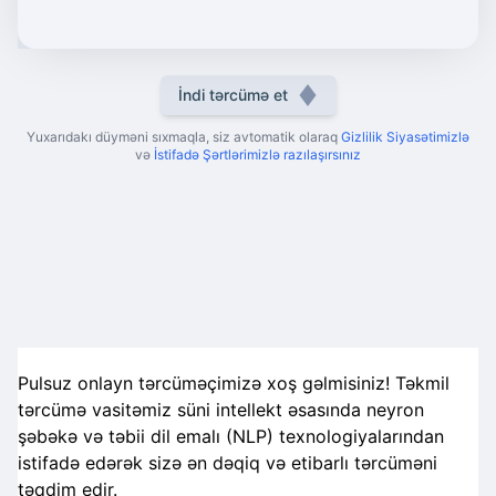
İndi tərcümə et
Yuxarıdakı düyməni sıxmaqla, siz avtomatik olaraq
Gizlilik Siyasətimizlə
və
İstifadə Şərtlərimizlə razılaşırsınız
Pulsuz onlayn tərcüməçimizə xoş gəlmisiniz! Təkmil
tərcümə vasitəmiz süni intellekt əsasında neyron
şəbəkə və təbii dil emalı (NLP) texnologiyalarından
istifadə edərək sizə ən dəqiq və etibarlı tərcüməni
təqdim edir.