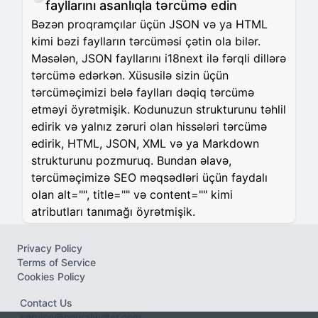
fayllarını asanlıqla tərcümə edin
Bəzən proqramçılar üçün JSON və ya HTML
kimi bəzi faylların tərcüməsi çətin ola bilər.
Məsələn, JSON fayllarını i18next ilə fərqli dillərə
tərcümə edərkən. Xüsusilə sizin üçün
tərcüməçimizi belə faylları dəqiq tərcümə
etməyi öyrətmişik. Kodunuzun strukturunu təhlil
edirik və yalnız zəruri olan hissələri tərcümə
edirik, HTML, JSON, XML və ya Markdown
strukturunu pozmuruq. Bundan əlavə,
tərcüməçimizə SEO məqsədləri üçün faydalı
olan alt="", title="" və content="" kimi
atributları tanımağı öyrətmişik.
Privacy Policy
Terms of Service
Cookies Policy
Contact Us
service@neuralwriter.com