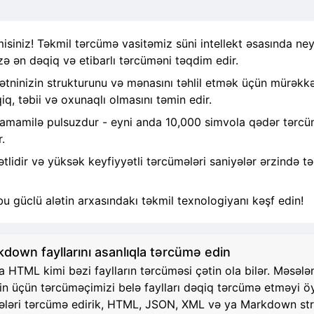
siniz! Təkmil tərcümə vasitəmiz süni intellekt əsasında ney
zə ən dəqiq və etibarlı tərcüməni təqdim edir.
ninizin strukturunu və mənasını təhlil etmək üçün mürəkkəb
q, təbii və oxunaqlı olmasını təmin edir.
tamamilə pulsuzdur - eyni anda 10,000 simvola qədər tərcümə
.
idir və yüksək keyfiyyətli tərcümələri saniyələr ərzində tə
bu güclü alətin arxasındakı təkmil texnologiyanı kəşf edin!
own fayllarını asanlıqla tərcümə edin
TML kimi bəzi faylların tərcüməsi çətin ola bilər. Məsələn, 
zin üçün tərcüməçimizi belə faylları dəqiq tərcümə etməyi 
 hissələri tərcümə edirik, HTML, JSON, XML və ya Markdown 