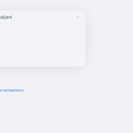
aijani
ə razılaşırsınız