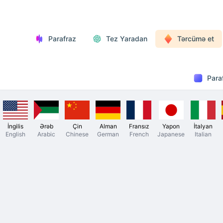
Parafraz
Tez Yaradan
Tərcümə et
Para
İngilis
Ərəb
Çin
Alman
Fransız
Yapon
İtalyan
English
Arabic
Chinese
German
French
Japanese
Italian