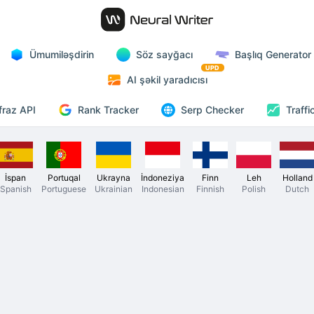
Ümumiləşdirin
Söz sayğacı
Başlıq Generator
UPD
AI şəkil yaradıcısı
Rank Tracker
fraz API
Serp Checker
Traffi
İspan
Portuqal
Ukrayna
İndoneziya
Finn
Leh
Holland
Spanish
Portuguese
Ukrainian
Indonesian
Finnish
Polish
Dutch