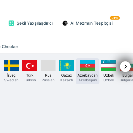
UPD
Şəkil Yaxşılaşdırıcı
AI Məzmun Təspitçisi
c Checker
İsveç
Türk
Rus
Qazax
Azərbaycan
Uzbek
Bulgar
Swedish
Turkish
Russian
Kazakh
Azerbaijani
Uzbek
Bulgari