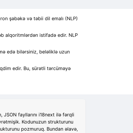
ron şəbəkə və təbii dil emalı (NLP)
 alqoritmlərdən istifadə edir. NLP
 edə bilərsiniz, beləliklə uzun
qdim edir. Bu, sürətli tərcüməyə
JSON fayllarını i18next ilə fərqli
öyrətmişik. Kodunuzun strukturunu
strukturunu pozmuruq. Bundan əlavə,