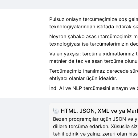
Pulsuz onlayn tərcüməçimizə xoş gəlmi
texnologiyalarından istifadə edərək si
Neyron şəbəkə əsaslı tərcüməçimiz mət
texnologiyası isə tərcümələrimizin dəqi
Və ən yaxşısı: tərcümə xidmətlərimiz 
mətnlər də tez və asan tərcümə olunur
Tərcüməçimiz inanılmaz dərəcədə sürətl
ehtiyacı olanlar üçün idealdır.
İndi AI və NLP tərcüməsini sınayın və 
HTML, JSON, XML və ya Markd
Bəzən proqramçılar üçün JSON və ya H
dillərə tərcümə edərkən. Xüsusilə si
təhlil edirik və yalnız zəruri olan