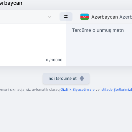
ərbaycan
Azərbaycan
Azerb
Tərcümə olunmuş mətn
0 / 10000
İndi tərcümə et
yməni sıxmaqla, siz avtomatik olaraq
Gizlilik Siyasətimizlə
və
İstifadə Şərtlərimizl