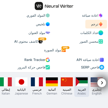
اعادة صياغة
المولد الفوري
ترجم
تلخيص
عداد الكلمات
مولد العنوان
UPD
محسن الصور
كاشف محتوى AI
UPD
مولد الصورة
اعادة صياغة API
Rank Tracker
فاحص SERP
فاحص حركة المرور
إنجليزي
العربية
الصينية
ألمانية
فرنسي
اليابانية
إيطالي
Italian
Japanese
French
German
Chinese
Arabic
English