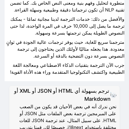
متطورة لتحليل وفهم بنية ومعنى النص الخاص بك. كما تضمن
تقنية NLP أن تكون ترجماتنا دقيقة وطبيعية وسهلة القراءة.
والأفضل من ذلك: خدمات الترجمة لدينا مجانية تمامًا - يمكنك
ترجمة ما يصل إلى 10,000 حرف في المرة الواحدة، لذا حتى
النصوص الطويلة يمكن ترجمتها بسرعة وسهولة.
مترجمنا سريع للغاية، حيث يوفر ترجمات عالية الجودة في ثوانٍ
معدودة. هذا يجعله مثاليًا لأولئك الذين يحتاجون إلى ترجمة
النصوص بسرعة دون التضحية بالدقة أو السرعة.
جرب الآن الترجمة بتقنيات الذكاء الاصطناعي ومعالجة اللغة
الطبيعية واكتشف التكنولوجيا المتقدمة وراء هذه الأداة القوية!
ترجم بسهولة أي HTML أو JSON أو XML أو
Markdown
نحن ندرك أنه في بعض الأحيان قد يكون من الصعب
على المبرمجين ترجمة بعض الملفات مثل JSON أو
HTML. على سبيل المثال، عند ترجمة JSON للغات
مختلفة باستخدام i18next. خصيصًا لك، قمنا بتدريب