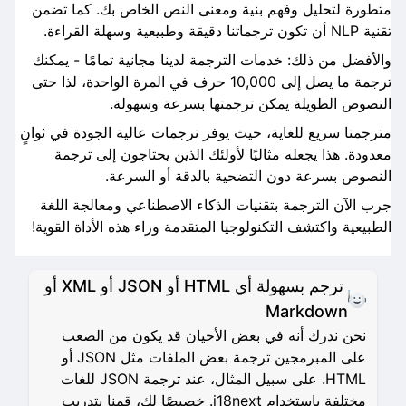
متطورة لتحليل وفهم بنية ومعنى النص الخاص بك. كما تضمن
تقنية NLP أن تكون ترجماتنا دقيقة وطبيعية وسهلة القراءة.
والأفضل من ذلك: خدمات الترجمة لدينا مجانية تمامًا - يمكنك
ترجمة ما يصل إلى 10,000 حرف في المرة الواحدة، لذا حتى
النصوص الطويلة يمكن ترجمتها بسرعة وسهولة.
مترجمنا سريع للغاية، حيث يوفر ترجمات عالية الجودة في ثوانٍ
معدودة. هذا يجعله مثاليًا لأولئك الذين يحتاجون إلى ترجمة
النصوص بسرعة دون التضحية بالدقة أو السرعة.
جرب الآن الترجمة بتقنيات الذكاء الاصطناعي ومعالجة اللغة
الطبيعية واكتشف التكنولوجيا المتقدمة وراء هذه الأداة القوية!
ترجم بسهولة أي HTML أو JSON أو XML أو
Markdown
نحن ندرك أنه في بعض الأحيان قد يكون من الصعب
على المبرمجين ترجمة بعض الملفات مثل JSON أو
HTML. على سبيل المثال، عند ترجمة JSON للغات
مختلفة باستخدام i18next. خصيصًا لك، قمنا بتدريب