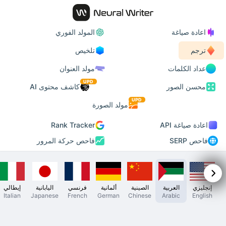
اعادة صياغة
المولد الفوري
ترجم
تلخيص
عداد الكلمات
مولد العنوان
UPD
محسن الصور
كاشف محتوى AI
UPD
مولد الصورة
اعادة صياغة API
Rank Tracker
فاحص SERP
فاحص حركة المرور
إنجليزي
العربية
الصينية
ألمانية
فرنسي
اليابانية
إيطالي
Italian
Japanese
French
German
Chinese
Arabic
English