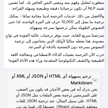
متطورة لتحليل وفهم بنية ومعنى النص الخاص بك. كما تضمن
تقنية NLP أن تكون ترجماتنا دقيقة وطبيعية وسهلة القراءة.
والأفضل من ذلك: خدمات الترجمة لدينا مجانية تمامًا - يمكنك
ترجمة ما يصل إلى 10,000 حرف في المرة الواحدة، لذا حتى
النصوص الطويلة يمكن ترجمتها بسرعة وسهولة.
مترجمنا سريع للغاية، حيث يوفر ترجمات عالية الجودة في ثوانٍ
معدودة. هذا يجعله مثاليًا لأولئك الذين يحتاجون إلى ترجمة
النصوص بسرعة دون التضحية بالدقة أو السرعة.
جرب الآن الترجمة بتقنيات الذكاء الاصطناعي ومعالجة اللغة
الطبيعية واكتشف التكنولوجيا المتقدمة وراء هذه الأداة القوية!
ترجم بسهولة أي HTML أو JSON أو XML أو
Markdown
نحن ندرك أنه في بعض الأحيان قد يكون من الصعب
على المبرمجين ترجمة بعض الملفات مثل JSON أو
HTML. على سبيل المثال، عند ترجمة JSON للغات
مختلفة باستخدام i18next. خصيصًا لك، قمنا بتدريب