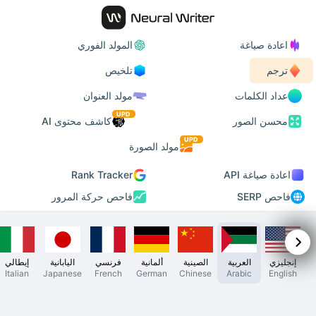
اعادة صياغة
المولد الفوري
ترجم
تلخيص
عداد الكلمات
مولد العنوان
UPD
محسن الصور
كاشف محتوى AI
UPD
مولد الصورة
اعادة صياغة API
Rank Tracker
فاحص SERP
فاحص حركة المرور
إنجليزي
العربية
الصينية
ألمانية
فرنسي
اليابانية
إيطالي
Italian
Japanese
French
German
Chinese
Arabic
English