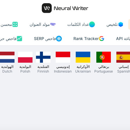
تلخيص
عداد الكلمات
مولد العنوان
محسن ا
Rank Tracker
 API
فاحص SERP
فاحص حرك
إسباني
برتغالي
الأوكرانية
إندونيسي
الفنلندية
البولندية
الهولندية
Dutch
Polish
Finnish
Indonesian
Ukrainian
Portuguese
Spanis