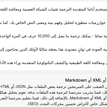
والأفضل من ذلك: خدمات الترجمة لدينا مجانية تمامًا - 
ة الجودة في ثوانٍ معدودة. هذا يجعله مثاليًا لأولئك الذين يحتاجون
معالجة اللغة الطبيعية واكتشف التكنولوجيا المتقدمة وراء هذه الأداة 
فة باستخدام i18next. خصيصًا لك، قمنا بتدريب مترجمنا لترجمة هذه الملفات بدقة. نقوم 