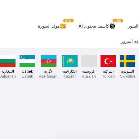
UPD
UPD
لصور
كاشف محتوى AI
مولد الصورة
ة المرور
السويدية
التركية
الروسية
الكازاخية
الأذرية
Uzbek
البلغارية
Bulgarian
Uzbek
Azerbaijani
Kazakh
Russian
Turkish
Swedish