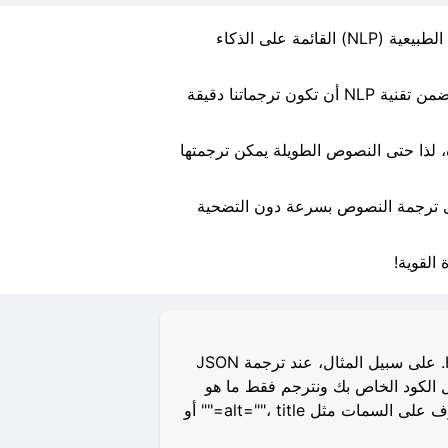
مرحبًا بكم في مترجمنا الإلكتروني المجاني! يستخدم أداتنا المتقدمة الترجمة تقنيات الشبكة العصبية ومعالجة اللغة الطبيعية (NLP) القائمة على الذكاء
يستخدم مترجمنا القائم على الشبكة العصبية خوارزميات متطورة لتحليل وفهم بنية ومعنى النص الخاص بك. كما تضمن تقنية NLP أن تكون ترجماتنا دقيقة
يمكنك ترجمة ما يصل إلى 10,000 حرف في المرة الواحدة، لذا حتى النصوص الطويلة يمكن ترجمتها
 إلى ترجمة النصوص بسرعة دون التضحية
القوية!
نحن ندرك أنه في بعض الأحيان قد يكون من الصعب على المبرمجين ترجمة بعض الملفات مثل JSON أو HTML. على سبيل المثال، عند ترجمة JSON
بتحليل هيكل الكود الخاص بك ونترجم فقط ما هو
ضروري دون كسر هيكل HTML أو JSON أو XML أو Markdown. بالإضافة إلى ذلك، قمنا بتعليم مترجمنا التعرف على السمات مثل alt=""، title="" أو