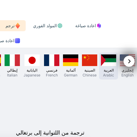
اعادة صياغة
المولد الفوري
ترجم
اعادة صياغة
إنجليزي
العربية
الصينية
ألمانية
فرنسي
اليابانية
إيطالي
h
Italian
Japanese
French
German
Chinese
Arabic
English
ترجمة من اللتوانية إلى برتغالي