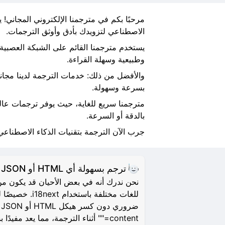
الاصطناعي لتزويدك بأدق وأوثق الترجمات.
وطبيعية وسهلة القراءة.
بسرعة وسهولة.
مترجمنا سريع للغاية، حيث يوفر ترجمات عالي
بالدقة أو السرعة.
جرب الآن الترجمة بتقنيات الذكاء الاصطناعي و
ترجم بسهولة أي HTML أو JSON أو XML أو Markdown
للغات مختل
content="" أثناء الترجمة، مما يعد مفيدًا بشكل خاص لأغراض تحسين محركات البحث (SEO).