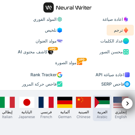
اعادة صياغة
المولد الفوري
ترجم
تلخيص
عداد الكلمات
مولد العنوان
UPD
محسن الصور
كاشف محتوى AI
UPD
مولد الصورة
اعادة صياغة API
Rank Tracker
فاحص SERP
فاحص حركة المرور
إنجليزي
العربية
الصينية
ألمانية
فرنسي
اليابانية
إيطالي
Italian
Japanese
French
German
Chinese
Arabic
English