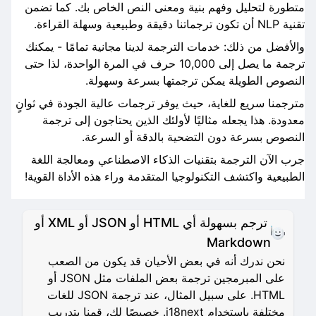
متطورة لتحليل وفهم بنية ومعنى النص الخاص بك. كما تضمن
تقنية NLP أن تكون ترجماتنا دقيقة وطبيعية وسهلة القراءة.
والأفضل من ذلك: خدمات الترجمة لدينا مجانية تمامًا - يمكنك
ترجمة ما يصل إلى 10,000 حرف في المرة الواحدة، لذا حتى
النصوص الطويلة يمكن ترجمتها بسرعة وسهولة.
مترجمنا سريع للغاية، حيث يوفر ترجمات عالية الجودة في ثوانٍ
معدودة. هذا يجعله مثاليًا لأولئك الذين يحتاجون إلى ترجمة
النصوص بسرعة دون التضحية بالدقة أو السرعة.
جرب الآن الترجمة بتقنيات الذكاء الاصطناعي ومعالجة اللغة
الطبيعية واكتشف التكنولوجيا المتقدمة وراء هذه الأداة القوية!
ترجم بسهولة أي HTML أو JSON أو XML أو
Markdown
نحن ندرك أنه في بعض الأحيان قد يكون من الصعب
على المبرمجين ترجمة بعض الملفات مثل JSON أو
HTML. على سبيل المثال، عند ترجمة JSON للغات
مختلفة باستخدام i18next. خصيصًا لك، قمنا بتدريب