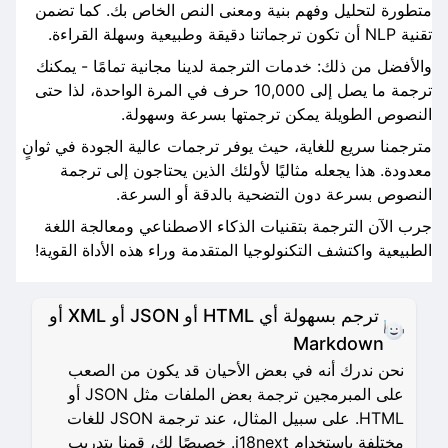
متطورة لتحليل وفهم بنية ومعنى النص الخاص بك. كما تضمن
تقنية NLP أن تكون ترجماتنا دقيقة وطبيعية وسهلة القراءة.
والأفضل من ذلك: خدمات الترجمة لدينا مجانية تمامًا - يمكنك
ترجمة ما يصل إلى 10,000 حرف في المرة الواحدة، لذا حتى
النصوص الطويلة يمكن ترجمتها بسرعة وسهولة.
مترجمنا سريع للغاية، حيث يوفر ترجمات عالية الجودة في ثوانٍ
معدودة. هذا يجعله مثاليًا لأولئك الذين يحتاجون إلى ترجمة
النصوص بسرعة دون التضحية بالدقة أو السرعة.
جرب الآن الترجمة بتقنيات الذكاء الاصطناعي ومعالجة اللغة
الطبيعية واكتشف التكنولوجيا المتقدمة وراء هذه الأداة القوية!
ترجم بسهولة أي HTML أو JSON أو XML أو
Markdown
نحن ندرك أنه في بعض الأحيان قد يكون من الصعب
على المبرمجين ترجمة بعض الملفات مثل JSON أو
HTML. على سبيل المثال، عند ترجمة JSON للغات
مختلفة باستخدام i18next. خصيصًا لك، قمنا بتدريب