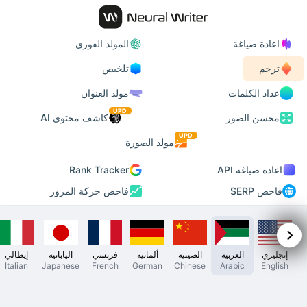
اعادة صياغة
المولد الفوري
ترجم
تلخيص
عداد الكلمات
مولد العنوان
UPD
محسن الصور
كاشف محتوى AI
UPD
مولد الصورة
اعادة صياغة API
Rank Tracker
فاحص SERP
فاحص حركة المرور
إنجليزي
العربية
الصينية
ألمانية
فرنسي
اليابانية
إيطالي
Italian
Japanese
French
German
Chinese
Arabic
English