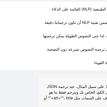
مرحبًا بكم في مترجمنا الإلكتروني المجاني! يستخدم أداتنا المتقدمة الترجمة تقنيات الشبكة العصبية ومعالجة اللغة الطبيعية (NLP) القائمة على الذكاء
يستخدم مترجمنا القائم على الشبكة العصبية خوارزميات متطورة لتحليل وفهم بنية ومعنى النص الخاص بك. كما تضمن تقنية NLP أن تكون ترجماتنا دقيقة
يمكنك ترجمة ما يصل إلى 10,000 حرف في المرة الواحدة، لذا حتى النصوص الطويلة يمكن ترجمتها
 إلى ترجمة النصوص بسرعة دون التضحية
القوية!
نحن ندرك أنه في بعض الأحيان قد يكون من الصعب على المبرمجين ترجمة بعض الملفات مثل JSON أو HTML. على سبيل المثال، عند ترجمة JSON
بتحليل هيكل الكود الخاص بك ونترجم فقط ما هو
ضروري دون كسر هيكل HTML أو JSON أو XML أو Markdown. بالإضافة إلى ذلك، قمنا بتعليم مترجمنا التعرف على السمات مثل alt=""، title="" أو