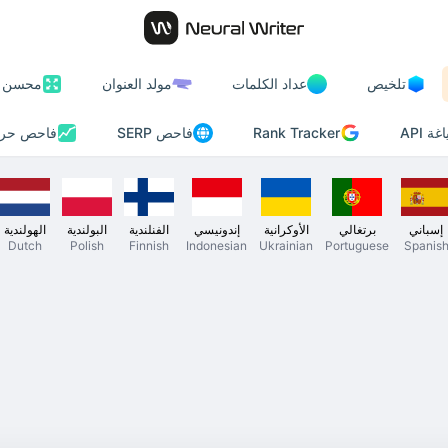
تلخيص
عداد الكلمات
مولد العنوان
محسن ا
Rank Tracker
 API
فاحص SERP
فاحص حرك
إسباني
برتغالي
الأوكرانية
إندونيسي
الفنلندية
البولندية
الهولندية
Dutch
Polish
Finnish
Indonesian
Ukrainian
Portuguese
Spanis