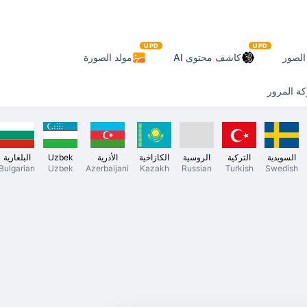
UPD
UPD
لصور
كاشف محتوى AI
مولد الصورة
ة المرور
السويدية
التركية
الروسية
الكازاخية
الأذرية
Uzbek
البلغارية
Bulgarian
Uzbek
Azerbaijani
Kazakh
Russian
Turkish
Swedish