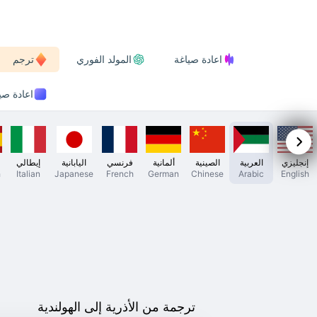
اعادة صياغة
المولد الفوري
ترجم
اعادة صياغة
إنجليزي
العربية
الصينية
ألمانية
فرنسي
اليابانية
إيطالي
h
Italian
Japanese
French
German
Chinese
Arabic
English
ترجمة من الأذرية إلى الهولندية