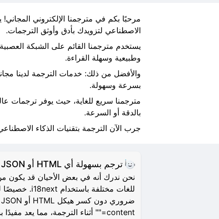
الاصطناعي لتزويدك بأدق وأوثق الترجمات.
وطبيعية وسهلة القراءة.
بسرعة وسهولة.
مترجمنا سريع للغاية، حيث يوفر ترجمات عالي
بالدقة أو السرعة.
جرب الآن الترجمة بتقنيات الذكاء الاصطناعي و
ترجم بسهولة أي HTML أو JSON أو XML أو Markdown
للغات مختل
content="" أثناء الترجمة، مما يعد مفيدًا بشكل خاص لأغراض تحسين محركات البحث (SEO).