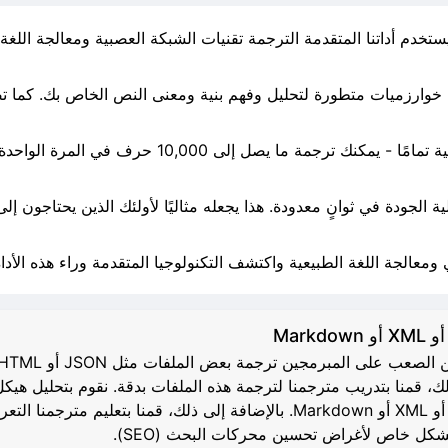
والأفضل من ذلك: خدمات الترجمة لدينا مجانية تمامًا - 
ة الجودة في ثوانٍ معدودة. هذا يجعله مثاليًا لأولئك الذين يحتاجون
معالجة اللغة الطبيعية واكتشف التكنولوجيا المتقدمة وراء هذه الأداة 
فة باستخدام i18next. خصيصًا لك، قمنا بتدريب مترجمنا لترجمة هذه الملفات بدقة. نقوم 