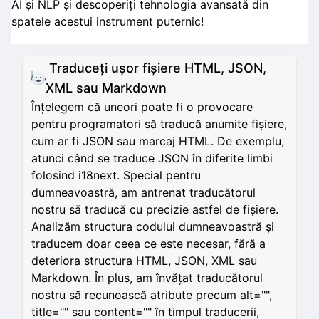
AI și NLP și descoperiți tehnologia avansată din
spatele acestui instrument puternic!
Traduceți ușor fișiere HTML, JSON,
XML sau Markdown
Înțelegem că uneori poate fi o provocare
pentru programatori să traducă anumite fișiere,
cum ar fi JSON sau marcaj HTML. De exemplu,
atunci când se traduce JSON în diferite limbi
folosind i18next. Special pentru
dumneavoastră, am antrenat traducătorul
nostru să traducă cu precizie astfel de fișiere.
Analizăm structura codului dumneavoastră și
traducem doar ceea ce este necesar, fără a
deteriora structura HTML, JSON, XML sau
Markdown. În plus, am învățat traducătorul
nostru să recunoască atribute precum alt="",
title="" sau content="" în timpul traducerii,