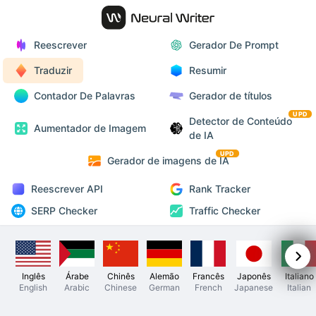
Reescrever
Gerador De Prompt
Traduzir
Resumir
Contador De Palavras
Gerador de títulos
UPD
Detector de Conteúdo
Aumentador de Imagem
de IA
UPD
Gerador de imagens de IA
Reescrever API
Rank Tracker
SERP Checker
Traffic Checker
Inglês
Árabe
Chinês
Alemão
Francês
Japonês
Italiano
English
Arabic
Chinese
German
French
Japanese
Italian