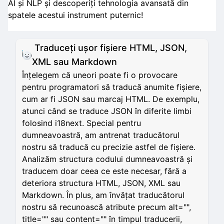
AI și NLP și descoperiți tehnologia avansată din
spatele acestui instrument puternic!
Traduceți ușor fișiere HTML, JSON,
XML sau Markdown
Înțelegem că uneori poate fi o provocare
pentru programatori să traducă anumite fișiere,
cum ar fi JSON sau marcaj HTML. De exemplu,
atunci când se traduce JSON în diferite limbi
folosind i18next. Special pentru
dumneavoastră, am antrenat traducătorul
nostru să traducă cu precizie astfel de fișiere.
Analizăm structura codului dumneavoastră și
traducem doar ceea ce este necesar, fără a
deteriora structura HTML, JSON, XML sau
Markdown. În plus, am învățat traducătorul
nostru să recunoască atribute precum alt="",
title="" sau content="" în timpul traducerii,