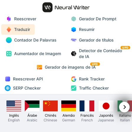
Reescrever
Gerador De Prompt
Traduzir
Resumir
Contador De Palavras
Gerador de títulos
UPD
Detector de Conteúdo
Aumentador de Imagem
de IA
UPD
Gerador de imagens de IA
Reescrever API
Rank Tracker
SERP Checker
Traffic Checker
Inglês
Árabe
Chinês
Alemão
Francês
Japonês
Italiano
English
Arabic
Chinese
German
French
Japanese
Italian