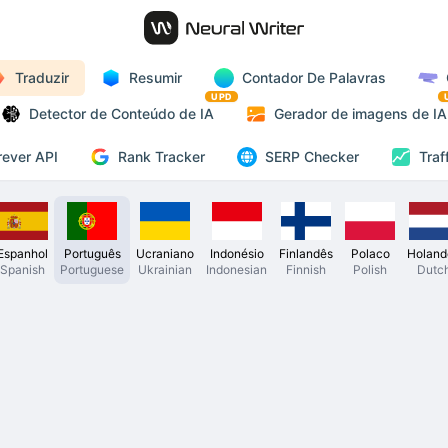
Traduzir
Resumir
Contador De Palavras
UPD
Detector de Conteúdo de IA
Gerador de imagens de IA
Rank Tracker
ever API
SERP Checker
Traf
Espanhol
Português
Ucraniano
Indonésio
Finlandês
Polaco
Holand
Spanish
Portuguese
Ukrainian
Indonesian
Finnish
Polish
Dutc