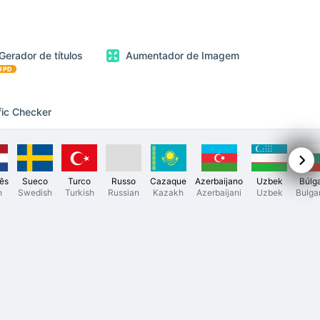
Gerador de títulos
Aumentador de Imagem
UPD
fic Checker
ês
Sueco
Turco
Russo
Cazaque
Azerbaijano
Uzbek
Búlg
h
Swedish
Turkish
Russian
Kazakh
Azerbaijani
Uzbek
Bulga