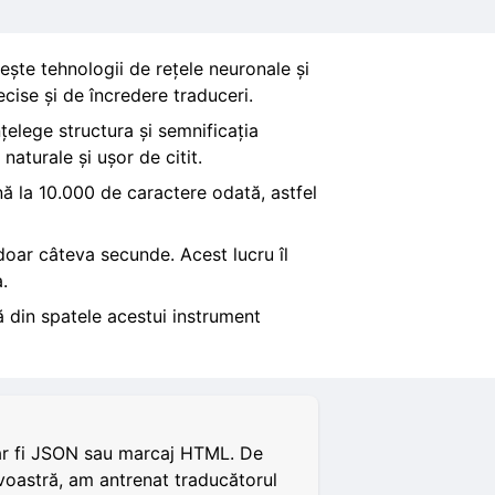
sește tehnologii de rețele neuronale și
ecise și de încredere traduceri.
nțelege structura și semnificația
aturale și ușor de citit.
nă la 10.000 de caractere odată, astfel
 doar câteva secunde. Acest lucru îl
.
 din spatele acestui instrument
 ar fi JSON sau marcaj HTML. De
voastră, am antrenat traducătorul