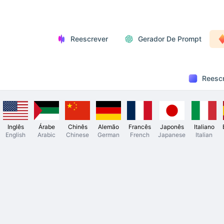
Reescrever
Gerador De Prompt
Reescr
Inglês
Árabe
Chinês
Alemão
Francês
Japonês
Italiano
English
Arabic
Chinese
German
French
Japanese
Italian