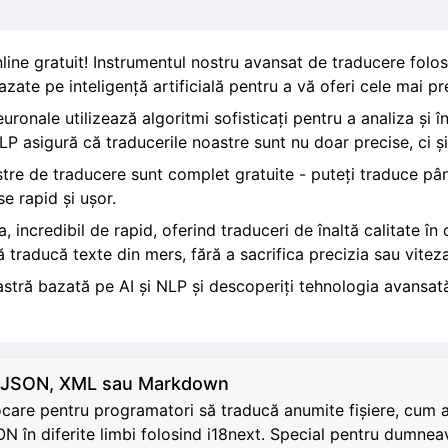
nline gratuit! Instrumentul nostru avansat de traducere folo
zate pe inteligență artificială pentru a vă oferi cele mai pr
ronale utilizează algoritmi sofisticați pentru a analiza și î
 asigură că traducerile noastre sunt nu doar precise, ci și n
stre de traducere sunt complet gratuite - puteți traduce pâ
se rapid și ușor.
 incredibil de rapid, oferind traduceri de înaltă calitate în
 traducă texte din mers, fără a sacrifica precizia sau viteza
stră bazată pe AI și NLP și descoperiți tehnologia avansată
L, JSON, XML sau Markdown
ocare pentru programatori să traducă anumite fișiere, cum
N în diferite limbi folosind i18next. Special pentru dumnea