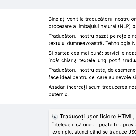
Bine ați venit la traducătorul nostru o
procesare a limbajului natural (NLP) ba
Traducătorul nostru bazat pe rețele neu
textului dumneavoastră. Tehnologia NLP
Și partea cea mai bună: serviciile noa
încât chiar și textele lungi pot fi tradu
Traducătorul nostru este, de asemenea,
face ideal pentru cei care au nevoie să
Așadar, încercați acum traducerea noa
puternic!
Traduceți ușor fișiere HTM
Înțelegem că uneori poate fi o prov
exemplu, atunci când se traduce JSO