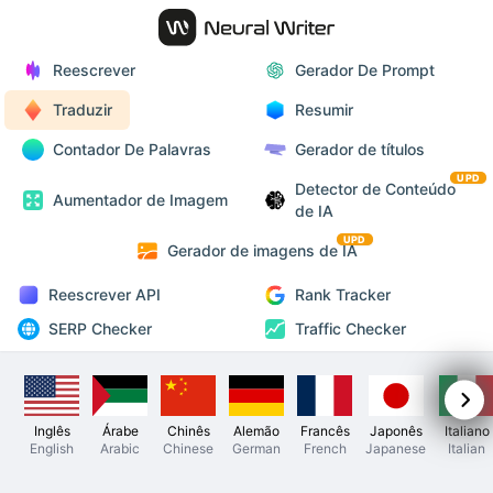
Reescrever
Gerador De Prompt
Traduzir
Resumir
Contador De Palavras
Gerador de títulos
UPD
Detector de Conteúdo
Aumentador de Imagem
de IA
UPD
Gerador de imagens de IA
Reescrever API
Rank Tracker
SERP Checker
Traffic Checker
Inglês
Árabe
Chinês
Alemão
Francês
Japonês
Italiano
English
Arabic
Chinese
German
French
Japanese
Italian