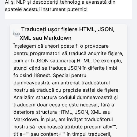
AI și NLP și descoperiți tehnologia avansată din
spatele acestui instrument puternic!
Traduceți ușor fișiere HTML, JSON,
XML sau Markdown
Înțelegem că uneori poate fi o provocare
pentru programatori să traducă anumite fișiere,
cum ar fi JSON sau marcaj HTML. De exemplu,
atunci când se traduce JSON în diferite limbi
folosind i18next. Special pentru
dumneavoastră, am antrenat traducătorul
nostru să traducă cu precizie astfel de fișiere.
Analizăm structura codului dumneavoastră și
traducem doar ceea ce este necesar, fără a
deteriora structura HTML, JSON, XML sau
Markdown. În plus, am învățat traducătorul
nostru să recunoască atribute precum alt="",
title="" sau content="" în timpul traducerii,