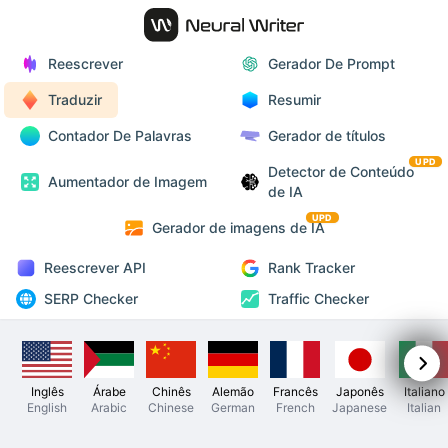
Reescrever
Gerador De Prompt
Traduzir
Resumir
Contador De Palavras
Gerador de títulos
UPD
Detector de Conteúdo
Aumentador de Imagem
de IA
UPD
Gerador de imagens de IA
Reescrever API
Rank Tracker
SERP Checker
Traffic Checker
Inglês
Árabe
Chinês
Alemão
Francês
Japonês
Italiano
English
Arabic
Chinese
German
French
Japanese
Italian