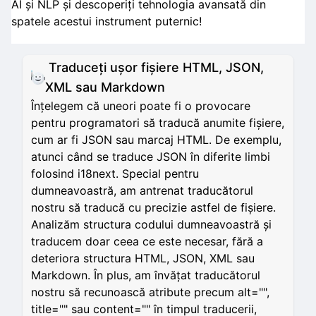
AI și NLP și descoperiți tehnologia avansată din
spatele acestui instrument puternic!
Traduceți ușor fișiere HTML, JSON,
XML sau Markdown
Înțelegem că uneori poate fi o provocare
pentru programatori să traducă anumite fișiere,
cum ar fi JSON sau marcaj HTML. De exemplu,
atunci când se traduce JSON în diferite limbi
folosind i18next. Special pentru
dumneavoastră, am antrenat traducătorul
nostru să traducă cu precizie astfel de fișiere.
Analizăm structura codului dumneavoastră și
traducem doar ceea ce este necesar, fără a
deteriora structura HTML, JSON, XML sau
Markdown. În plus, am învățat traducătorul
nostru să recunoască atribute precum alt="",
title="" sau content="" în timpul traducerii,