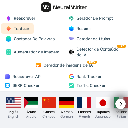
Reescrever
Gerador De Prompt
Traduzir
Resumir
Contador De Palavras
Gerador de títulos
UPD
Detector de Conteúdo
Aumentador de Imagem
de IA
UPD
Gerador de imagens de IA
Reescrever API
Rank Tracker
SERP Checker
Traffic Checker
Inglês
Árabe
Chinês
Alemão
Francês
Japonês
Italiano
English
Arabic
Chinese
German
French
Japanese
Italian