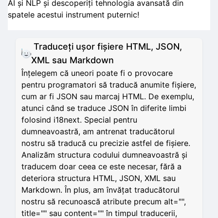
AI și NLP și descoperiți tehnologia avansată din
spatele acestui instrument puternic!
Traduceți ușor fișiere HTML, JSON,
XML sau Markdown
Înțelegem că uneori poate fi o provocare
pentru programatori să traducă anumite fișiere,
cum ar fi JSON sau marcaj HTML. De exemplu,
atunci când se traduce JSON în diferite limbi
folosind i18next. Special pentru
dumneavoastră, am antrenat traducătorul
nostru să traducă cu precizie astfel de fișiere.
Analizăm structura codului dumneavoastră și
traducem doar ceea ce este necesar, fără a
deteriora structura HTML, JSON, XML sau
Markdown. În plus, am învățat traducătorul
nostru să recunoască atribute precum alt="",
title="" sau content="" în timpul traducerii,