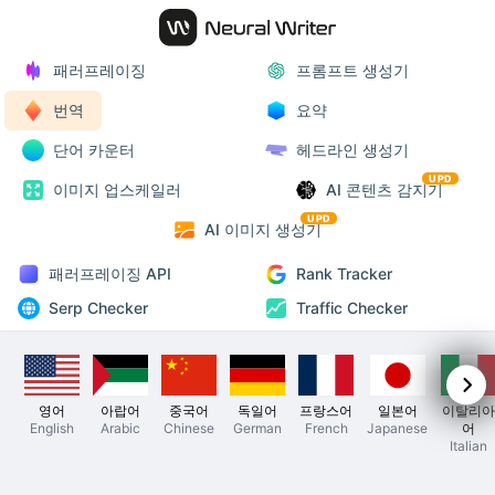
패러프레이징
프롬프트 생성기
번역
요약
단어 카운터
헤드라인 생성기
UPD
이미지 업스케일러
AI 콘텐츠 감지기
UPD
AI 이미지 생성기
패러프레이징 API
Rank Tracker
Serp Checker
Traffic Checker
영어
아랍어
중국어
독일어
프랑스어
일본어
이탈리아
English
Arabic
Chinese
German
French
Japanese
어
Italian