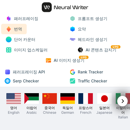
패러프레이징
프롬프트 생성기
번역
요약
단어 카운터
헤드라인 생성기
UPD
이미지 업스케일러
AI 콘텐츠 감지기
UPD
AI 이미지 생성기
패러프레이징 API
Rank Tracker
Serp Checker
Traffic Checker
영어
아랍어
중국어
독일어
프랑스어
일본어
이탈리아
English
Arabic
Chinese
German
French
Japanese
어
Italian