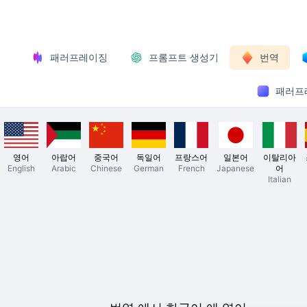
패러프레이징
프롬프트 생성기
번역
패러프레
영어
아랍어
중국어
독일어
프랑스어
일본어
이탈리아
English
Arabic
Chinese
German
French
Japanese
어
Italian