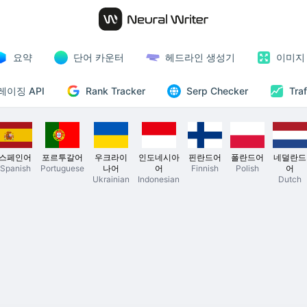
요약
단어 카운터
헤드라인 생성기
이미지
Rank Tracker
이징 API
Serp Checker
Tra
스페인어
포르투갈어
우크라이
인도네시아
핀란드어
폴란드어
네덜란드
Spanish
Portuguese
나어
어
Finnish
Polish
어
Ukrainian
Indonesian
Dutch