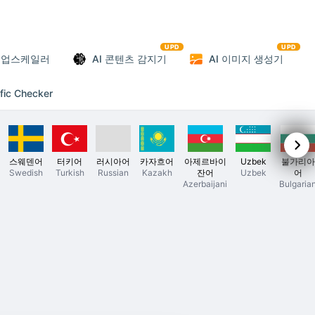
UPD
UPD
 업스케일러
AI 콘텐츠 감지기
AI 이미지 생성기
ffic Checker
스웨덴어
터키어
러시아어
카자흐어
아제르바이
Uzbek
불가리아
Swedish
Turkish
Russian
Kazakh
잔어
Uzbek
어
Azerbaijani
Bulgaria