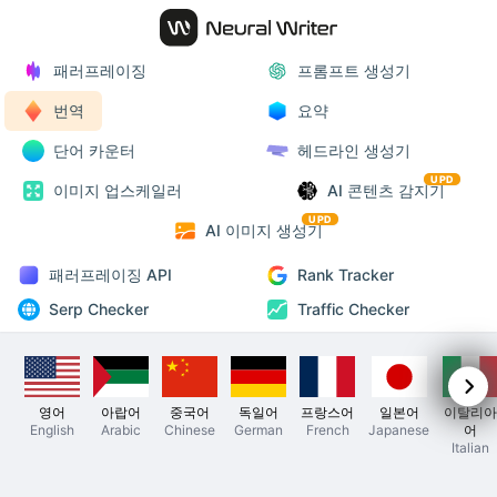
패러프레이징
프롬프트 생성기
번역
요약
단어 카운터
헤드라인 생성기
UPD
이미지 업스케일러
AI 콘텐츠 감지기
UPD
AI 이미지 생성기
패러프레이징 API
Rank Tracker
Serp Checker
Traffic Checker
영어
아랍어
중국어
독일어
프랑스어
일본어
이탈리아
English
Arabic
Chinese
German
French
Japanese
어
Italian