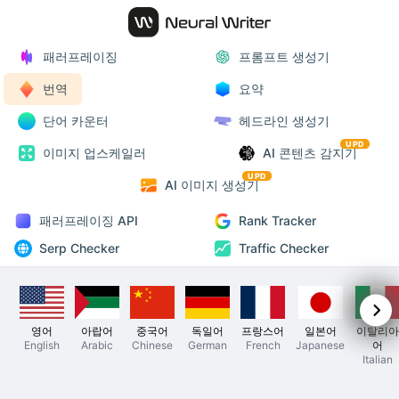
패러프레이징
프롬프트 생성기
번역
요약
단어 카운터
헤드라인 생성기
UPD
이미지 업스케일러
AI 콘텐츠 감지기
UPD
AI 이미지 생성기
패러프레이징 API
Rank Tracker
Serp Checker
Traffic Checker
영어
아랍어
중국어
독일어
프랑스어
일본어
이탈리아
English
Arabic
Chinese
German
French
Japanese
어
Italian