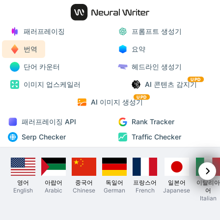
패러프레이징
프롬프트 생성기
번역
요약
단어 카운터
헤드라인 생성기
UPD
이미지 업스케일러
AI 콘텐츠 감지기
UPD
AI 이미지 생성기
패러프레이징 API
Rank Tracker
Serp Checker
Traffic Checker
영어
아랍어
중국어
독일어
프랑스어
일본어
이탈리아
English
Arabic
Chinese
German
French
Japanese
어
Italian