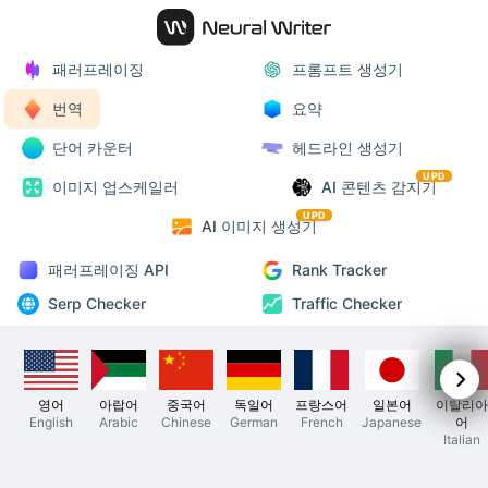
패러프레이징
프롬프트 생성기
번역
요약
단어 카운터
헤드라인 생성기
UPD
이미지 업스케일러
AI 콘텐츠 감지기
UPD
AI 이미지 생성기
패러프레이징 API
Rank Tracker
Serp Checker
Traffic Checker
영어
아랍어
중국어
독일어
프랑스어
일본어
이탈리아
English
Arabic
Chinese
German
French
Japanese
어
Italian