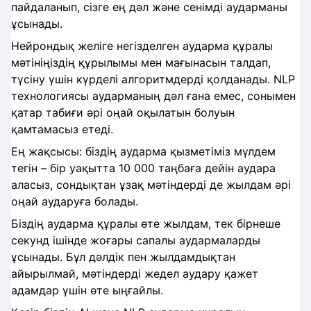
пайдаланып, сізге ең дәл және сенімді аударманы
ұсынады.
Нейрондық желіге негізделген аударма құралы
мәтініңіздің құрылымы мен мағынасын талдап,
түсіну үшін күрделі алгоритмдерді қолданады. NLP
технологиясы аударманың дәл ғана емес, сонымен
қатар табиғи әрі оңай оқылатын болуын
қамтамасыз етеді.
Ең жақсысы: біздің аударма қызметіміз мүлдем
тегін – бір уақытта 10 000 таңбаға дейін аудара
аласыз, сондықтан ұзақ мәтіндерді де жылдам әрі
оңай аударуға болады.
Біздің аударма құралы өте жылдам, тек бірнеше
секунд ішінде жоғары сапалы аудармаларды
ұсынады. Бұл дәлдік пен жылдамдықтан
айырылмай, мәтіндерді жедел аудару қажет
адамдар үшін өте ыңғайлы.