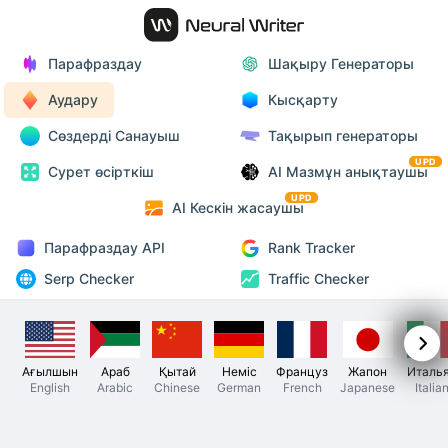
Парафраздау
Шақыру Генераторы
Аудару
Кысқарту
Сөздерді Санауыш
Тақырып генераторы
UPD
Сурет өсірткіш
AI Мазмұн анықтаушы
UPD
AI Кескін жасаушы
Парафраздау API
Rank Tracker
Serp Checker
Traffic Checker
Ағылшын
Араб
Қытай
Неміс
Француз
Жапон
Италь
English
Arabic
Chinese
German
French
Japanese
Italia