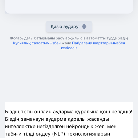
Қазір аудару
Жоғарыдағы батырманы басу арқылы сіз автоматты түрде біздің
Құпиялық саясатымызбен
және
Пайдалану шарттарымызбен
келісесіз
Біздің тегін онлайн аударма құралына қош келдіңіз!
Біздің заманауи аударма құралы жасанды
интеллектке негізделген нейрондық желі мен
табиғи тілді өңдеу (NLP) технологияларын