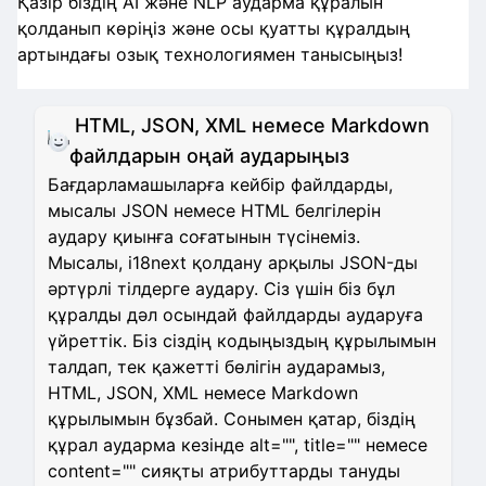
Қазір біздің AI және NLP аударма құралын
қолданып көріңіз және осы қуатты құралдың
артындағы озық технологиямен танысыңыз!
HTML, JSON, XML немесе Markdown
файлдарын оңай аударыңыз
Бағдарламашыларға кейбір файлдарды,
мысалы JSON немесе HTML белгілерін
аудару қиынға соғатынын түсінеміз.
Мысалы, i18next қолдану арқылы JSON-ды
әртүрлі тілдерге аудару. Сіз үшін біз бұл
құралды дәл осындай файлдарды аударуға
үйреттік. Біз сіздің кодыңыздың құрылымын
талдап, тек қажетті бөлігін аударамыз,
HTML, JSON, XML немесе Markdown
құрылымын бұзбай. Сонымен қатар, біздің
құрал аударма кезінде alt="", title="" немесе
content="" сияқты атрибуттарды тануды