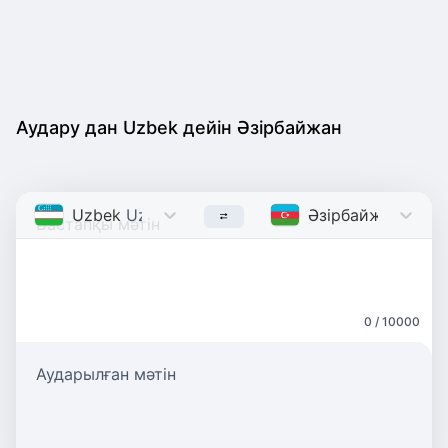
Аудару дан Uzbek дейін Әзірбайжан
Uzbek
Uzbek
Әзірбайжан
Azerb
0 / 10000
Аударылған мәтін