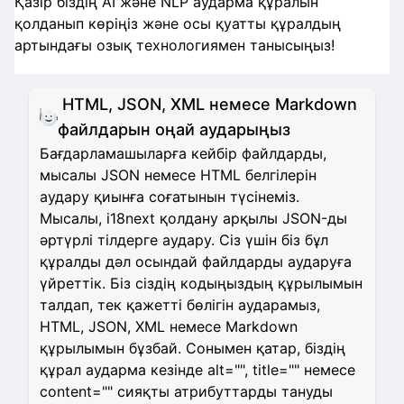
Қазір біздің AI және NLP аударма құралын
қолданып көріңіз және осы қуатты құралдың
артындағы озық технологиямен танысыңыз!
HTML, JSON, XML немесе Markdown
файлдарын оңай аударыңыз
Бағдарламашыларға кейбір файлдарды,
мысалы JSON немесе HTML белгілерін
аудару қиынға соғатынын түсінеміз.
Мысалы, i18next қолдану арқылы JSON-ды
әртүрлі тілдерге аудару. Сіз үшін біз бұл
құралды дәл осындай файлдарды аударуға
үйреттік. Біз сіздің кодыңыздың құрылымын
талдап, тек қажетті бөлігін аударамыз,
HTML, JSON, XML немесе Markdown
құрылымын бұзбай. Сонымен қатар, біздің
құрал аударма кезінде alt="", title="" немесе
content="" сияқты атрибуттарды тануды