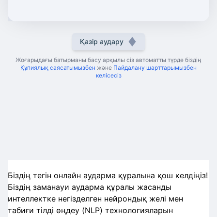
Қазір аудару
Жоғарыдағы батырманы басу арқылы сіз автоматты түрде біздің
Құпиялық саясатымызбен
және
Пайдалану шарттарымызбен
келісесіз
Біздің тегін онлайн аударма құралына қош келдіңіз!
Біздің заманауи аударма құралы жасанды
интеллектке негізделген нейрондық желі мен
табиғи тілді өңдеу (NLP) технологияларын