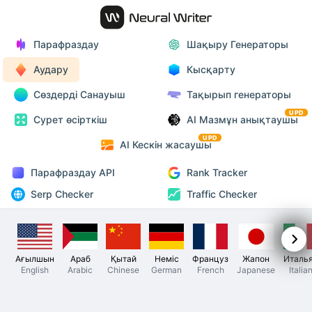
Парафраздау
Шақыру Генераторы
Аудару
Кысқарту
Сөздерді Санауыш
Тақырып генераторы
UPD
Сурет өсірткіш
AI Мазмұн анықтаушы
UPD
AI Кескін жасаушы
Парафраздау API
Rank Tracker
Serp Checker
Traffic Checker
Ағылшын
Араб
Қытай
Неміс
Француз
Жапон
Италь
English
Arabic
Chinese
German
French
Japanese
Italia