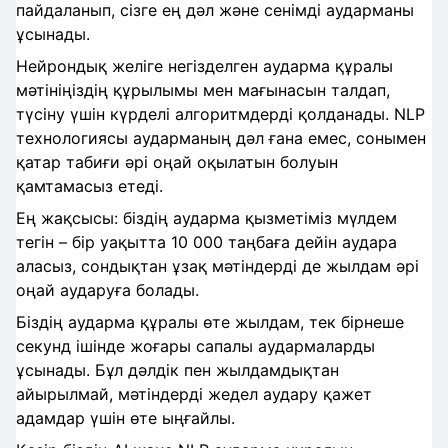
пайдаланып, сізге ең дәл және сенімді аударманы
ұсынады.
Нейрондық желіге негізделген аударма құралы
мәтініңіздің құрылымы мен мағынасын талдап,
түсіну үшін күрделі алгоритмдерді қолданады. NLP
технологиясы аударманың дәл ғана емес, сонымен
қатар табиғи әрі оңай оқылатын болуын
қамтамасыз етеді.
Ең жақсысы: біздің аударма қызметіміз мүлдем
тегін – бір уақытта 10 000 таңбаға дейін аудара
аласыз, сондықтан ұзақ мәтіндерді де жылдам әрі
оңай аударуға болады.
Біздің аударма құралы өте жылдам, тек бірнеше
секунд ішінде жоғары сапалы аудармаларды
ұсынады. Бұл дәлдік пен жылдамдықтан
айырылмай, мәтіндерді жедел аудару қажет
адамдар үшін өте ыңғайлы.