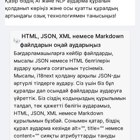
Қазір біздің AI және NLP аударма құралын
қолданып көріңіз және осы қуатты құралдың
артындағы озық технологиямен танысыңыз!
HTML, JSON, XML немесе Markdown
файлдарын оңай аударыңыз
Бағдарламашыларға кейбір файлдарды,
мысалы JSON немесе HTML белгілерін
аудару қиынға соғатынын түсінеміз.
Мысалы, i18next қолдану арқылы JSON-ды
әртүрлі тілдерге аудару. Сіз үшін біз бұл
құралды дәл осындай файлдарды аударуға
үйреттік. Біз сіздің кодыңыздың құрылымын
талдап, тек қажетті бөлігін аударамыз,
HTML, JSON, XML немесе Markdown
құрылымын бұзбай. Сонымен қатар, біздің
құрал аударма кезінде alt="", title="" немесе
content="" сияқты атрибуттарды тануды