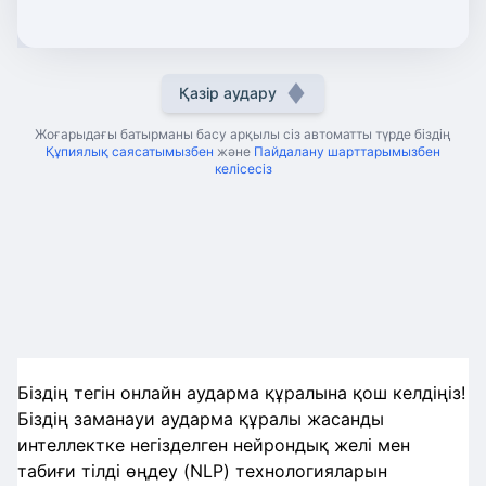
Қазір аудару
Жоғарыдағы батырманы басу арқылы сіз автоматты түрде біздің
Құпиялық саясатымызбен
және
Пайдалану шарттарымызбен
келісесіз
Біздің тегін онлайн аударма құралына қош келдіңіз!
Біздің заманауи аударма құралы жасанды
интеллектке негізделген нейрондық желі мен
табиғи тілді өңдеу (NLP) технологияларын