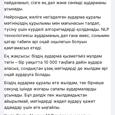
пайдаланып, сізге ең дәл және сенімді аударманы
ұсынады.
Нейрондық желіге негізделген аударма құралы
мәтініңіздің құрылымы мен мағынасын талдап,
түсіну үшін күрделі алгоритмдерді қолданады. NLP
технологиясы аударманың дәл ғана емес, сонымен
қатар табиғи әрі оңай оқылатын болуын
қамтамасыз етеді.
Ең жақсысы: біздің аударма қызметіміз мүлдем
тегін – бір уақытта 10 000 таңбаға дейін аудара
аласыз, сондықтан ұзақ мәтіндерді де жылдам әрі
оңай аударуға болады.
Біздің аударма құралы өте жылдам, тек бірнеше
секунд ішінде жоғары сапалы аудармаларды
ұсынады. Бұл дәлдік пен жылдамдықтан
айырылмай, мәтіндерді жедел аудару қажет
адамдар үшін өте ыңғайлы.