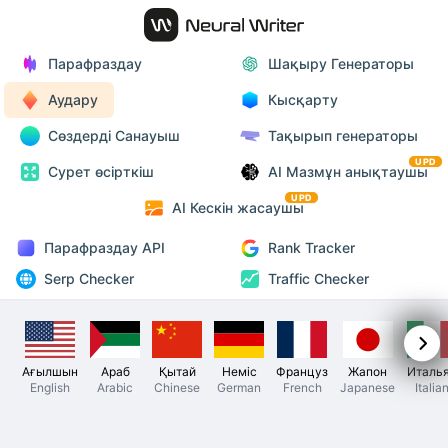
Парафраздау
Шақыру Генераторы
Аудару
Кысқарту
Сөздерді Санауыш
Тақырып генераторы
UPD
Сурет өсірткіш
AI Мазмұн анықтаушы
UPD
AI Кескін жасаушы
Парафраздау API
Rank Tracker
Serp Checker
Traffic Checker
Ағылшын
Араб
Қытай
Неміс
Француз
Жапон
Италь
English
Arabic
Chinese
German
French
Japanese
Italia