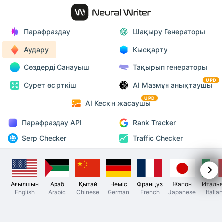
Парафраздау
Шақыру Генераторы
Аудару
Кысқарту
Сөздерді Санауыш
Тақырып генераторы
UPD
Сурет өсірткіш
AI Мазмұн анықтаушы
UPD
AI Кескін жасаушы
Парафраздау API
Rank Tracker
Serp Checker
Traffic Checker
Ағылшын
Араб
Қытай
Неміс
Француз
Жапон
Италь
English
Arabic
Chinese
German
French
Japanese
Italia