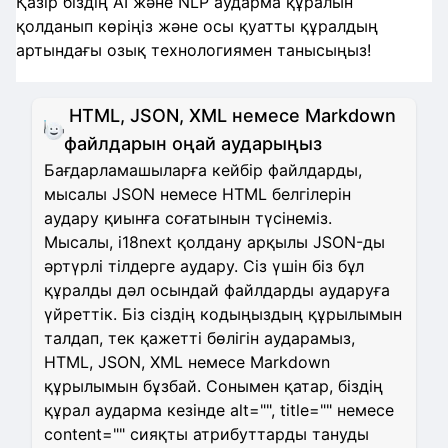
Қазір біздің AI және NLP аударма құралын
қолданып көріңіз және осы қуатты құралдың
артындағы озық технологиямен танысыңыз!
HTML, JSON, XML немесе Markdown
файлдарын оңай аударыңыз
Бағдарламашыларға кейбір файлдарды,
мысалы JSON немесе HTML белгілерін
аудару қиынға соғатынын түсінеміз.
Мысалы, i18next қолдану арқылы JSON-ды
әртүрлі тілдерге аудару. Сіз үшін біз бұл
құралды дәл осындай файлдарды аударуға
үйреттік. Біз сіздің кодыңыздың құрылымын
талдап, тек қажетті бөлігін аударамыз,
HTML, JSON, XML немесе Markdown
құрылымын бұзбай. Сонымен қатар, біздің
құрал аударма кезінде alt="", title="" немесе
content="" сияқты атрибуттарды тануды