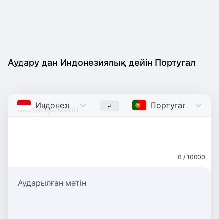
Аудару дан Индонезиялық дейін Португал
Индонезиялық
Indonesian
Португал
Portugu
0 / 10000
Аударылған мәтін