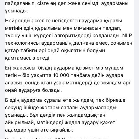
пайдаланып, сізге ең дәл және сенімді аударманы
ұсынады.
Нейрондық желіге негізделген аударма құралы
мәтініңіздің құрылымы мен мағынасын талдап,
түсіну үшін күрделі алгоритмдерді қолданады. NLP
технологиясы аударманың дәл ғана емес, сонымен
қатар табиғи әрі оңай оқылатын болуын
қамтамасыз етеді.
Ең жақсысы: біздің аударма қызметіміз мүлдем
тегін – бір уақытта 10 000 таңбаға дейін аудара
аласыз, сондықтан ұзақ мәтіндерді де жылдам әрі
оңай аударуға болады.
Біздің аударма құралы өте жылдам, тек бірнеше
секунд ішінде жоғары сапалы аудармаларды
ұсынады. Бұл дәлдік пен жылдамдықтан
айырылмай, мәтіндерді жедел аудару қажет
адамдар үшін өте ыңғайлы.