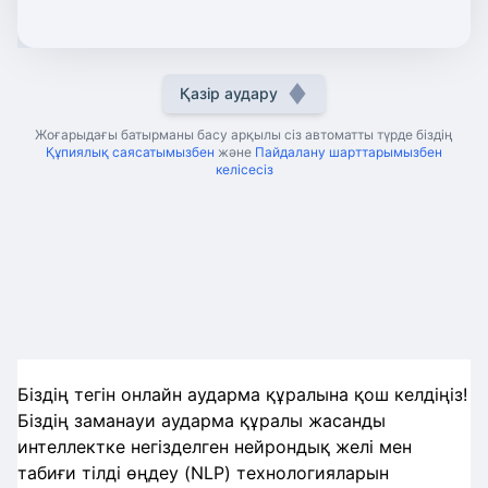
Қазір аудару
Жоғарыдағы батырманы басу арқылы сіз автоматты түрде біздің
Құпиялық саясатымызбен
және
Пайдалану шарттарымызбен
келісесіз
Біздің тегін онлайн аударма құралына қош келдіңіз!
Біздің заманауи аударма құралы жасанды
интеллектке негізделген нейрондық желі мен
табиғи тілді өңдеу (NLP) технологияларын