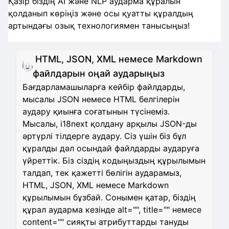
Қазір біздің AI және NLP аударма құралын
қолданып көріңіз және осы қуатты құралдың
артындағы озық технологиямен танысыңыз!
HTML, JSON, XML немесе Markdown
файлдарын оңай аударыңыз
Бағдарламашыларға кейбір файлдарды,
мысалы JSON немесе HTML белгілерін
аудару қиынға соғатынын түсінеміз.
Мысалы, i18next қолдану арқылы JSON-ды
әртүрлі тілдерге аудару. Сіз үшін біз бұл
құралды дәл осындай файлдарды аударуға
үйреттік. Біз сіздің кодыңыздың құрылымын
талдап, тек қажетті бөлігін аударамыз,
HTML, JSON, XML немесе Markdown
құрылымын бұзбай. Сонымен қатар, біздің
құрал аударма кезінде alt="", title="" немесе
content="" сияқты атрибуттарды тануды