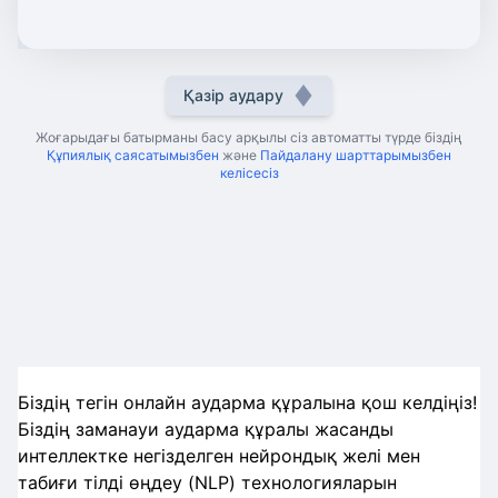
Қазір аудару
Жоғарыдағы батырманы басу арқылы сіз автоматты түрде біздің
Құпиялық саясатымызбен
және
Пайдалану шарттарымызбен
келісесіз
Біздің тегін онлайн аударма құралына қош келдіңіз!
Біздің заманауи аударма құралы жасанды
интеллектке негізделген нейрондық желі мен
табиғи тілді өңдеу (NLP) технологияларын