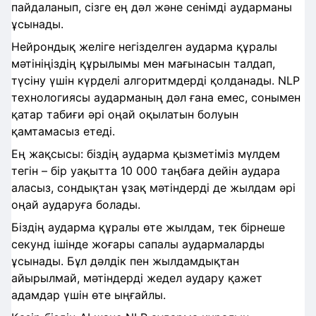
пайдаланып, сізге ең дәл және сенімді аударманы
ұсынады.
Нейрондық желіге негізделген аударма құралы
мәтініңіздің құрылымы мен мағынасын талдап,
түсіну үшін күрделі алгоритмдерді қолданады. NLP
технологиясы аударманың дәл ғана емес, сонымен
қатар табиғи әрі оңай оқылатын болуын
қамтамасыз етеді.
Ең жақсысы: біздің аударма қызметіміз мүлдем
тегін – бір уақытта 10 000 таңбаға дейін аудара
аласыз, сондықтан ұзақ мәтіндерді де жылдам әрі
оңай аударуға болады.
Біздің аударма құралы өте жылдам, тек бірнеше
секунд ішінде жоғары сапалы аудармаларды
ұсынады. Бұл дәлдік пен жылдамдықтан
айырылмай, мәтіндерді жедел аудару қажет
адамдар үшін өте ыңғайлы.