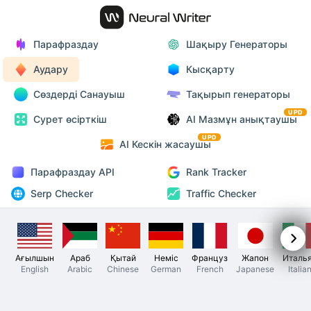
Парафраздау
Шақыру Генераторы
Аудару
Кысқарту
Сөздерді Санауыш
Тақырып генераторы
UPD
Сурет өсірткіш
AI Мазмұн анықтаушы
UPD
AI Кескін жасаушы
Парафраздау API
Rank Tracker
Serp Checker
Traffic Checker
Ағылшын
Араб
Қытай
Неміс
Француз
Жапон
Италь
English
Arabic
Chinese
German
French
Japanese
Italia