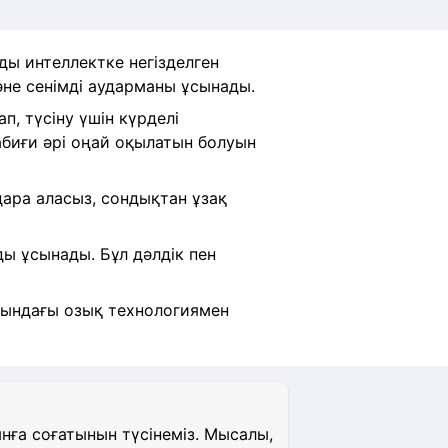
ды интеллектке негізделген
әне сенімді аударманы ұсынады.
, түсіну үшін күрделі
абиғи әрі оңай оқылатын болуын
удара аласыз, сондықтан ұзақ
ы ұсынады. Бұл дәлдік пен
ртындағы озық технологиямен
ға соғатынын түсінеміз. Мысалы,