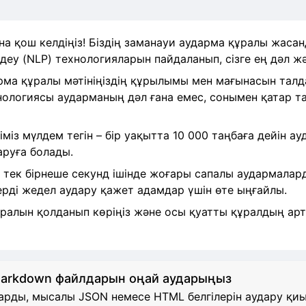
на қош келдіңіз! Біздің заманауи аударма құралы жасан
ңдеу (NLP) технологияларын пайдаланып, сізге ең дәл ж
рма құралы мәтініңіздің құрылымы мен мағынасын талдап
нологиясы аударманың дәл ғана емес, сонымен қатар т
міз мүлдем тегін – бір уақытта 10 000 таңбаға дейін а
аруға болады.
 тек бірнеше секунд ішінде жоғары сапалы аудармалард
ді жедел аудару қажет адамдар үшін өте ыңғайлы.
құралын қолданып көріңіз және осы қуатты құралдың а
Markdown файлдарын оңай аударыңыз
рды, мысалы JSON немесе HTML белгілерін аудару қиын