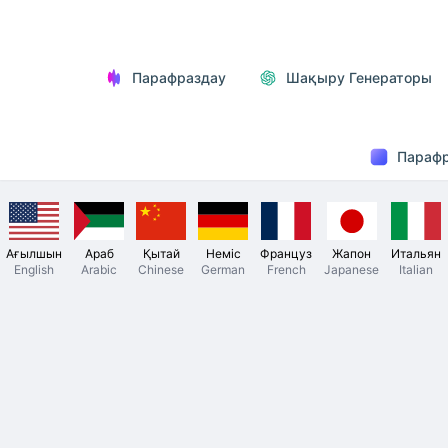
Парафраздау
Шақыру Генераторы
Парафр
Ағылшын
Араб
Қытай
Неміс
Француз
Жапон
Итальян
English
Arabic
Chinese
German
French
Japanese
Italian