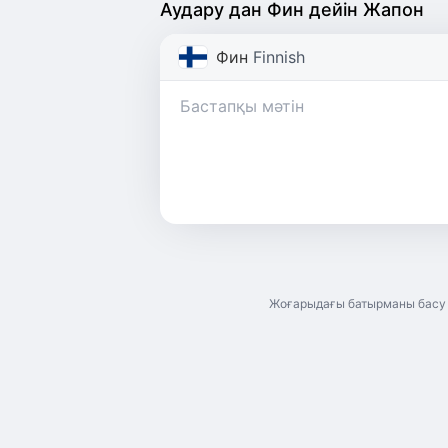
Аудару дан Фин дейін Жапон
Фин
Finnish
Жоғарыдағы батырманы басу а