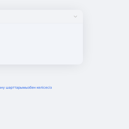
ну шарттарымызбен келісесіз