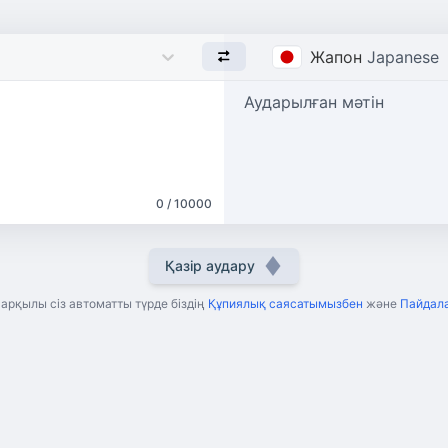
Жапон
Japanese
Аударылған мәтін
0 / 10000
Қазір аудару
рқылы сіз автоматты түрде біздің
Құпиялық саясатымызбен
және
Пайдала