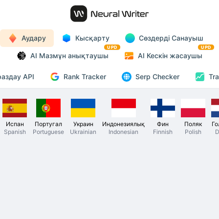
Аудару
Кысқарту
Сөздерді Санауыш
UPD
UPD
AI Мазмұн анықтаушы
AI Кескін жасаушы
Rank Tracker
аздау API
Serp Checker
Tra
Испан
Португал
Украин
Индонезиялық
Фин
Поляк
Го
Spanish
Portuguese
Ukrainian
Indonesian
Finnish
Polish
D