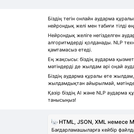
Біздің тегін онлайн аударма құралы
нейрондық желі мен табиғи тілді ө
Нейрондық желіге негізделген ауда
алгоритмдерді қолданады. NLP тех
қамтамасыз етеді.
Ең жақсысы: біздің аударма қызметі
мәтіндерді де жылдам әрі оңай ауд
Біздің аударма құралы өте жылдам,
жылдамдықтан айырылмай, мәтіндер
Қазір біздің AI және NLP аударма 
танысыңыз!
HTML, JSON, XML немесе 
Бағдарламашыларға кейбір файлда