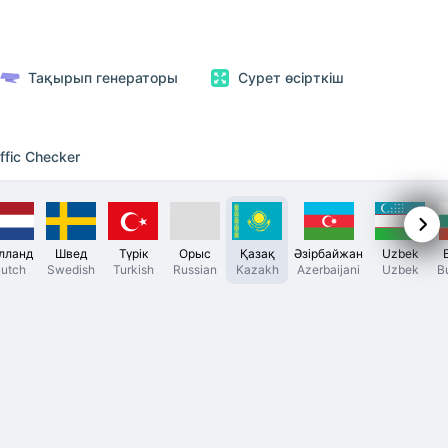
Тақырып генераторы
Сурет өсірткіш
ffic Checker
лланд
Швед
Түрік
Орыс
Қазақ
Әзірбайжан
Uzbek
utch
Swedish
Turkish
Russian
Kazakh
Azerbaijani
Uzbek
B