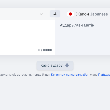
Жапон
Japanese
Аударылған мәтін
0 / 10000
Қазір аудару
рқылы сіз автоматты түрде біздің
Құпиялық саясатымызбен
және
Пайдала