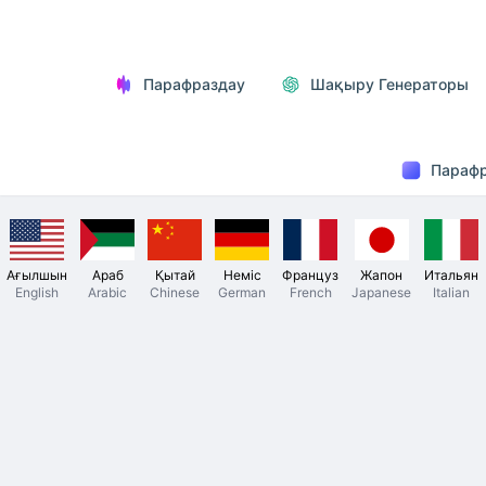
Парафраздау
Шақыру Генераторы
Парафр
Ағылшын
Араб
Қытай
Неміс
Француз
Жапон
Итальян
English
Arabic
Chinese
German
French
Japanese
Italian