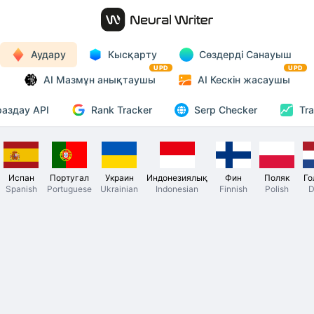
Аудару
Кысқарту
Сөздерді Санауыш
UPD
UPD
AI Мазмұн анықтаушы
AI Кескін жасаушы
Rank Tracker
аздау API
Serp Checker
Tra
Испан
Португал
Украин
Индонезиялық
Фин
Поляк
Го
Spanish
Portuguese
Ukrainian
Indonesian
Finnish
Polish
D