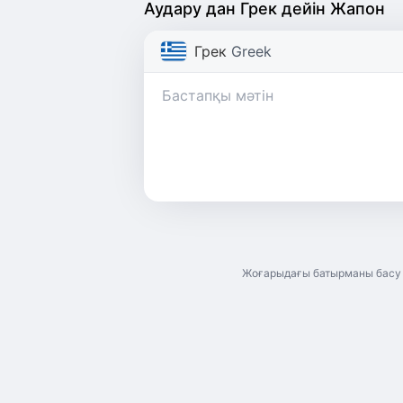
Аудару дан Грек дейін Жапон
Грек
Greek
Жоғарыдағы батырманы басу а