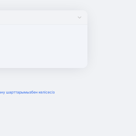
ну шарттарымызбен келісесіз