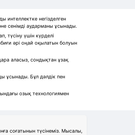
ды интеллектке негізделген
әне сенімді аударманы ұсынады.
, түсіну үшін күрделі
абиғи әрі оңай оқылатын болуын
удара аласыз, сондықтан ұзақ
ы ұсынады. Бұл дәлдік пен
ртындағы озық технологиямен
ға соғатынын түсінеміз. Мысалы,