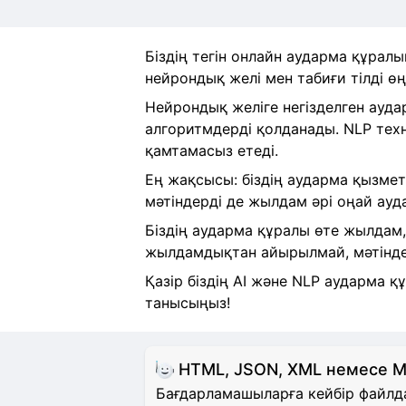
Біздің тегін онлайн аударма құралы
нейрондық желі мен табиғи тілді ө
Нейрондық желіге негізделген ауда
алгоритмдерді қолданады. NLP тех
қамтамасыз етеді.
Ең жақсысы: біздің аударма қызметі
мәтіндерді де жылдам әрі оңай ауд
Біздің аударма құралы өте жылдам,
жылдамдықтан айырылмай, мәтіндер
Қазір біздің AI және NLP аударма 
танысыңыз!
HTML, JSON, XML немесе 
Бағдарламашыларға кейбір файлда