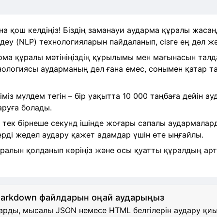
на қош келдіңіз! Біздің заманауи аударма құралы жасан
ңдеу (NLP) технологияларын пайдаланып, сізге ең дәл ж
рма құралы мәтініңіздің құрылымы мен мағынасын талдап
нологиясы аударманың дәл ғана емес, сонымен қатар т
міз мүлдем тегін – бір уақытта 10 000 таңбаға дейін а
аруға болады.
 тек бірнеше секунд ішінде жоғары сапалы аудармалард
ді жедел аудару қажет адамдар үшін өте ыңғайлы.
құралын қолданып көріңіз және осы қуатты құралдың а
Markdown файлдарын оңай аударыңыз
рды, мысалы JSON немесе HTML белгілерін аудару қиын