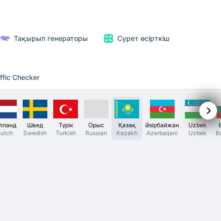
Тақырып генераторы
Сурет өсірткіш
ffic Checker
лланд
Швед
Түрік
Орыс
Қазақ
Әзірбайжан
Uzbek
utch
Swedish
Turkish
Russian
Kazakh
Azerbaijani
Uzbek
B