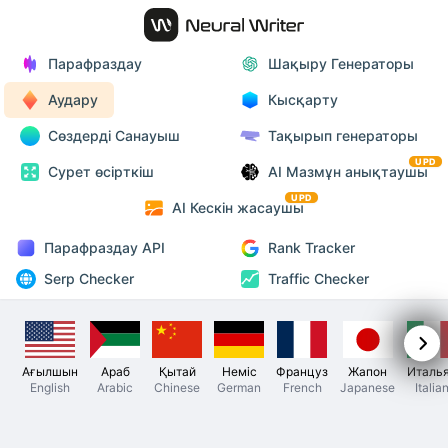
Парафраздау
Шақыру Генераторы
Аудару
Кысқарту
Сөздерді Санауыш
Тақырып генераторы
UPD
Сурет өсірткіш
AI Мазмұн анықтаушы
UPD
AI Кескін жасаушы
Парафраздау API
Rank Tracker
Serp Checker
Traffic Checker
Ағылшын
Араб
Қытай
Неміс
Француз
Жапон
Италь
English
Arabic
Chinese
German
French
Japanese
Italia