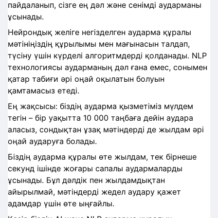
пайдаланып, сізге ең дәл және сенімді аударманы
ұсынады.
Нейрондық желіге негізделген аударма құралы
мәтініңіздің құрылымы мен мағынасын талдап,
түсіну үшін күрделі алгоритмдерді қолданады. NLP
технологиясы аударманың дәл ғана емес, сонымен
қатар табиғи әрі оңай оқылатын болуын
қамтамасыз етеді.
Ең жақсысы: біздің аударма қызметіміз мүлдем
тегін – бір уақытта 10 000 таңбаға дейін аудара
аласыз, сондықтан ұзақ мәтіндерді де жылдам әрі
оңай аударуға болады.
Біздің аударма құралы өте жылдам, тек бірнеше
секунд ішінде жоғары сапалы аудармаларды
ұсынады. Бұл дәлдік пен жылдамдықтан
айырылмай, мәтіндерді жедел аудару қажет
адамдар үшін өте ыңғайлы.