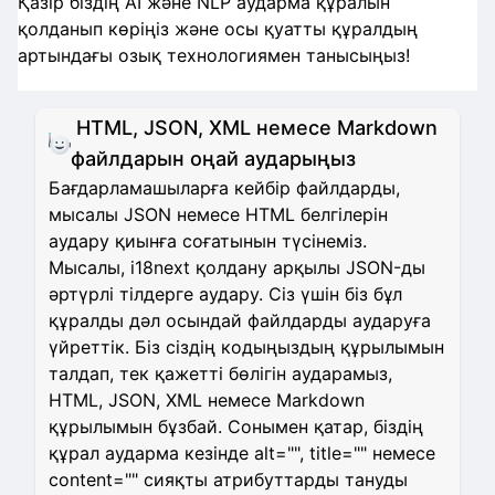
Қазір біздің AI және NLP аударма құралын
қолданып көріңіз және осы қуатты құралдың
артындағы озық технологиямен танысыңыз!
HTML, JSON, XML немесе Markdown
файлдарын оңай аударыңыз
Бағдарламашыларға кейбір файлдарды,
мысалы JSON немесе HTML белгілерін
аудару қиынға соғатынын түсінеміз.
Мысалы, i18next қолдану арқылы JSON-ды
әртүрлі тілдерге аудару. Сіз үшін біз бұл
құралды дәл осындай файлдарды аударуға
үйреттік. Біз сіздің кодыңыздың құрылымын
талдап, тек қажетті бөлігін аударамыз,
HTML, JSON, XML немесе Markdown
құрылымын бұзбай. Сонымен қатар, біздің
құрал аударма кезінде alt="", title="" немесе
content="" сияқты атрибуттарды тануды