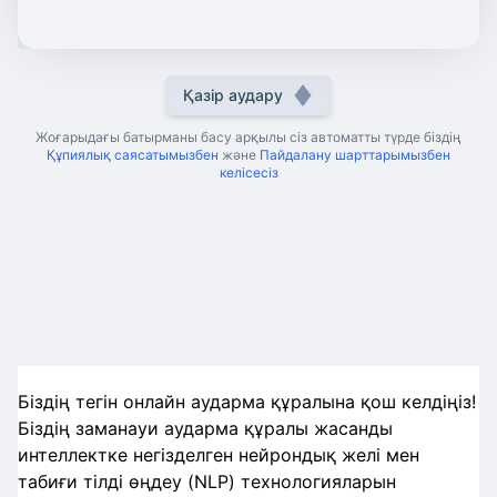
Қазір аудару
Жоғарыдағы батырманы басу арқылы сіз автоматты түрде біздің
Құпиялық саясатымызбен
және
Пайдалану шарттарымызбен
келісесіз
Біздің тегін онлайн аударма құралына қош келдіңіз!
Біздің заманауи аударма құралы жасанды
интеллектке негізделген нейрондық желі мен
табиғи тілді өңдеу (NLP) технологияларын