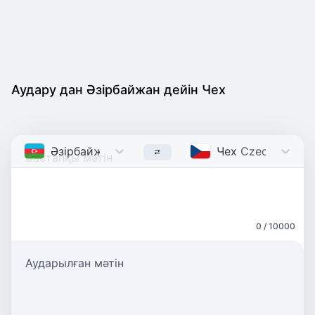
Аудару дан Әзірбайжан дейін Чех
Әзірбайжан
Azerbaijani
Чех
Czech
0 / 10000
Аударылған мәтін