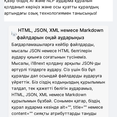
Қазір біздің AI және NLP аударма құралын
қолданып көріңіз және осы қуатты құралдың
артындағы озық технологиямен танысыңыз!
HTML, JSON, XML немесе Markdown
файлдарын оңай аударыңыз
Бағдарламашыларға кейбір файлдарды,
мысалы JSON немесе HTML белгілерін
аудару қиынға соғатынын түсінеміз.
Мысалы, i18next қолдану арқылы JSON-ды
әртүрлі тілдерге аудару. Сіз үшін біз бұл
құралды дәл осындай файлдарды аударуға
үйреттік. Біз сіздің кодыңыздың құрылымын
талдап, тек қажетті бөлігін аударамыз,
HTML, JSON, XML немесе Markdown
құрылымын бұзбай. Сонымен қатар, біздің
құрал аударма кезінде alt="", title="" немесе
content="" сияқты атрибуттарды тануды