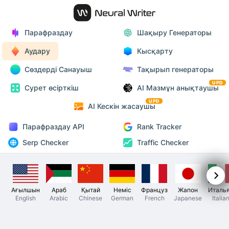
Парафраздау
Шақыру Генераторы
Аудару
Кысқарту
Сөздерді Санауыш
Тақырып генераторы
UPD
Сурет өсірткіш
AI Мазмұн анықтаушы
UPD
AI Кескін жасаушы
Парафраздау API
Rank Tracker
Serp Checker
Traffic Checker
Ағылшын
Араб
Қытай
Неміс
Француз
Жапон
Италь
English
Arabic
Chinese
German
French
Japanese
Italia