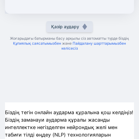
Қазір аудару
Жоғарыдағы батырманы басу арқылы сіз автоматты түрде біздің
Құпиялық саясатымызбен
және
Пайдалану шарттарымызбен
келісесіз
Біздің тегін онлайн аударма құралына қош келдіңіз!
Біздің заманауи аударма құралы жасанды
интеллектке негізделген нейрондық желі мен
табиғи тілді өңдеу (NLP) технологияларын