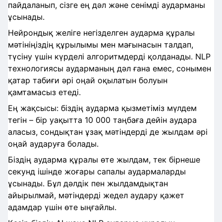
пайдаланып, сізге ең дәл және сенімді аударманы
ұсынады.
Нейрондық желіге негізделген аударма құралы
мәтініңіздің құрылымы мен мағынасын талдап,
түсіну үшін күрделі алгоритмдерді қолданады. NLP
технологиясы аударманың дәл ғана емес, сонымен
қатар табиғи әрі оңай оқылатын болуын
қамтамасыз етеді.
Ең жақсысы: біздің аударма қызметіміз мүлдем
тегін – бір уақытта 10 000 таңбаға дейін аудара
аласыз, сондықтан ұзақ мәтіндерді де жылдам әрі
оңай аударуға болады.
Біздің аударма құралы өте жылдам, тек бірнеше
секунд ішінде жоғары сапалы аудармаларды
ұсынады. Бұл дәлдік пен жылдамдықтан
айырылмай, мәтіндерді жедел аудару қажет
адамдар үшін өте ыңғайлы.