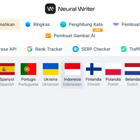
emahkan
Ringkas
Penghitung Kata
Pembuat
UPD
Pembuat Gambar AI
Rank Tracker
rase API
SERP Checker
Traff
Spanyol
Portugis
Ukraina
Indonesia
Finlandia
Polandia
Belanda
Spanish
Portuguese
Ukrainian
Indonesian
Finnish
Polish
Dutch