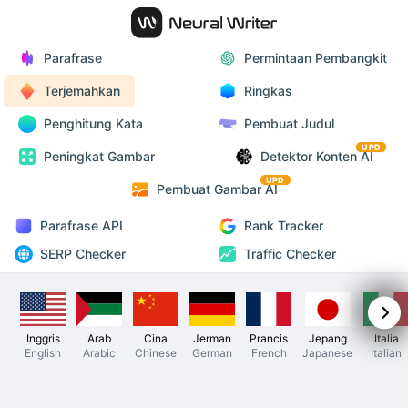
Parafrase
Permintaan Pembangkit
Terjemahkan
Ringkas
Penghitung Kata
Pembuat Judul
UPD
Peningkat Gambar
Detektor Konten AI
UPD
Pembuat Gambar AI
Parafrase API
Rank Tracker
SERP Checker
Traffic Checker
Inggris
Arab
Cina
Jerman
Prancis
Jepang
Italia
English
Arabic
Chinese
German
French
Japanese
Italian