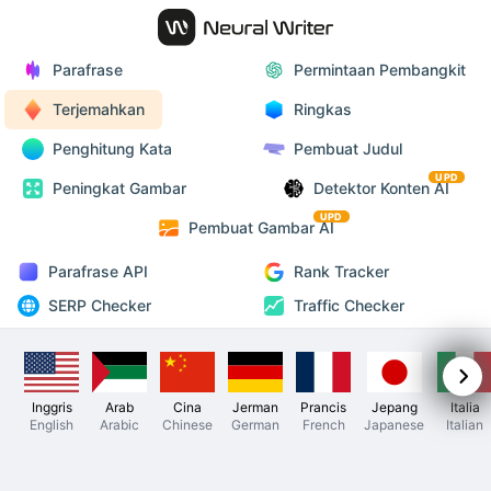
Parafrase
Permintaan Pembangkit
Terjemahkan
Ringkas
Penghitung Kata
Pembuat Judul
UPD
Peningkat Gambar
Detektor Konten AI
UPD
Pembuat Gambar AI
Parafrase API
Rank Tracker
SERP Checker
Traffic Checker
Inggris
Arab
Cina
Jerman
Prancis
Jepang
Italia
English
Arabic
Chinese
German
French
Japanese
Italian