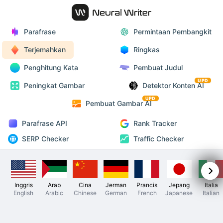
Parafrase
Permintaan Pembangkit
Terjemahkan
Ringkas
Penghitung Kata
Pembuat Judul
UPD
Peningkat Gambar
Detektor Konten AI
UPD
Pembuat Gambar AI
Parafrase API
Rank Tracker
SERP Checker
Traffic Checker
Inggris
Arab
Cina
Jerman
Prancis
Jepang
Italia
English
Arabic
Chinese
German
French
Japanese
Italian