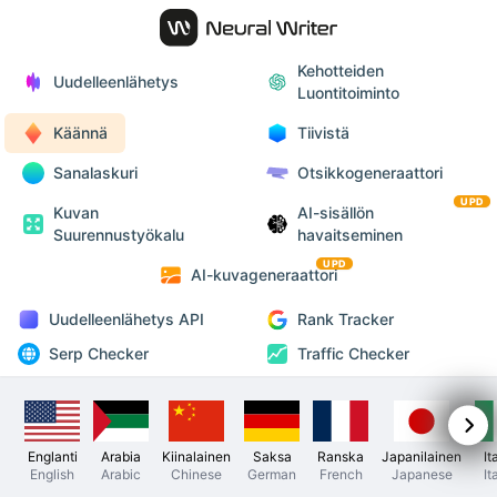
Kehotteiden
Uudelleenlähetys
Luontitoiminto
Käännä
Tiivistä
Sanalaskuri
Otsikkogeneraattori
UPD
Kuvan
AI-sisällön
Suurennustyökalu
havaitseminen
UPD
AI-kuvageneraattori
Uudelleenlähetys API
Rank Tracker
Serp Checker
Traffic Checker
Englanti
Arabia
Kiinalainen
Saksa
Ranska
Japanilainen
It
English
Arabic
Chinese
German
French
Japanese
It