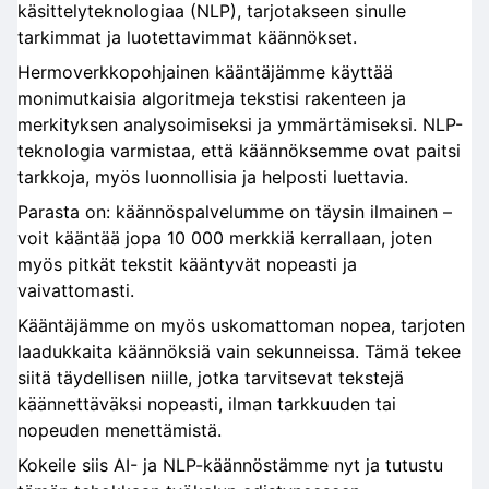
käsittelyteknologiaa (NLP), tarjotakseen sinulle
tarkimmat ja luotettavimmat käännökset.
Hermoverkkopohjainen kääntäjämme käyttää
monimutkaisia algoritmeja tekstisi rakenteen ja
merkityksen analysoimiseksi ja ymmärtämiseksi. NLP-
teknologia varmistaa, että käännöksemme ovat paitsi
tarkkoja, myös luonnollisia ja helposti luettavia.
Parasta on: käännöspalvelumme on täysin ilmainen –
voit kääntää jopa 10 000 merkkiä kerrallaan, joten
myös pitkät tekstit kääntyvät nopeasti ja
vaivattomasti.
Kääntäjämme on myös uskomattoman nopea, tarjoten
laadukkaita käännöksiä vain sekunneissa. Tämä tekee
siitä täydellisen niille, jotka tarvitsevat tekstejä
käännettäväksi nopeasti, ilman tarkkuuden tai
nopeuden menettämistä.
Kokeile siis AI- ja NLP-käännöstämme nyt ja tutustu