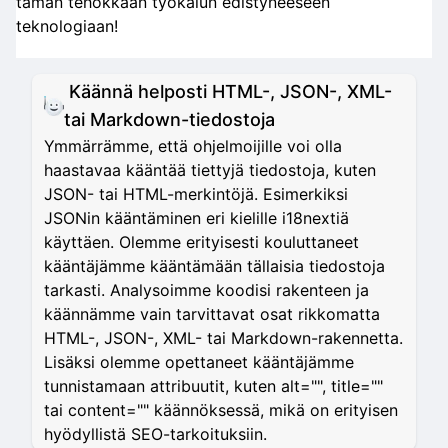
tämän tehokkaan työkalun edistyneeseen
teknologiaan!
Käännä helposti HTML-, JSON-, XML-
tai Markdown-tiedostoja
Ymmärrämme, että ohjelmoijille voi olla
haastavaa kääntää tiettyjä tiedostoja, kuten
JSON- tai HTML-merkintöjä. Esimerkiksi
JSONin kääntäminen eri kielille i18nextiä
käyttäen. Olemme erityisesti kouluttaneet
kääntäjämme kääntämään tällaisia tiedostoja
tarkasti. Analysoimme koodisi rakenteen ja
käännämme vain tarvittavat osat rikkomatta
HTML-, JSON-, XML- tai Markdown-rakennetta.
Lisäksi olemme opettaneet kääntäjämme
tunnistamaan attribuutit, kuten alt="", title=""
tai content="" käännöksessä, mikä on erityisen
hyödyllistä SEO-tarkoituksiin.