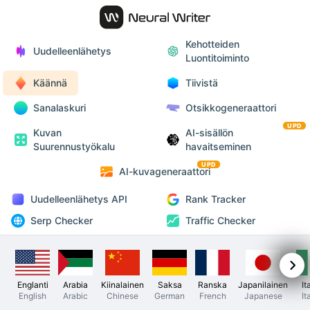
Kehotteiden
Uudelleenlähetys
Luontitoiminto
Käännä
Tiivistä
Sanalaskuri
Otsikkogeneraattori
UPD
Kuvan
AI-sisällön
Suurennustyökalu
havaitseminen
UPD
AI-kuvageneraattori
Uudelleenlähetys API
Rank Tracker
Serp Checker
Traffic Checker
Englanti
Arabia
Kiinalainen
Saksa
Ranska
Japanilainen
It
English
Arabic
Chinese
German
French
Japanese
It