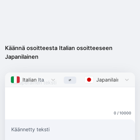
Käännä osoitteesta Italian osoitteeseen
Japanilainen
Italian
Italian
Japanilainen
Japa
0 / 10000
Käännetty teksti