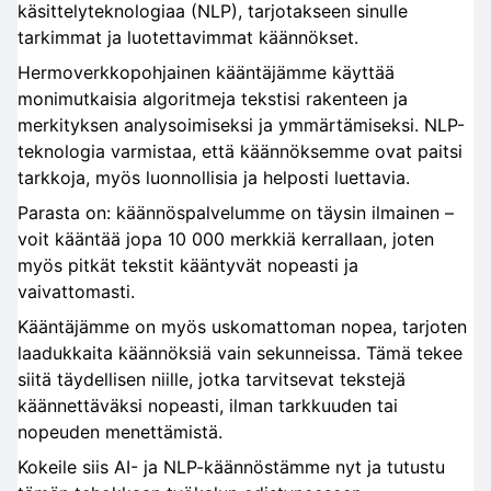
käsittelyteknologiaa (NLP), tarjotakseen sinulle
tarkimmat ja luotettavimmat käännökset.
Hermoverkkopohjainen kääntäjämme käyttää
monimutkaisia algoritmeja tekstisi rakenteen ja
merkityksen analysoimiseksi ja ymmärtämiseksi. NLP-
teknologia varmistaa, että käännöksemme ovat paitsi
tarkkoja, myös luonnollisia ja helposti luettavia.
Parasta on: käännöspalvelumme on täysin ilmainen –
voit kääntää jopa 10 000 merkkiä kerrallaan, joten
myös pitkät tekstit kääntyvät nopeasti ja
vaivattomasti.
Kääntäjämme on myös uskomattoman nopea, tarjoten
laadukkaita käännöksiä vain sekunneissa. Tämä tekee
siitä täydellisen niille, jotka tarvitsevat tekstejä
käännettäväksi nopeasti, ilman tarkkuuden tai
nopeuden menettämistä.
Kokeile siis AI- ja NLP-käännöstämme nyt ja tutustu