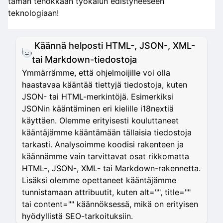
tämän tehokkaan työkalun edistyneeseen
teknologiaan!
Käännä helposti HTML-, JSON-, XML-
tai Markdown-tiedostoja
Ymmärrämme, että ohjelmoijille voi olla
haastavaa kääntää tiettyjä tiedostoja, kuten
JSON- tai HTML-merkintöjä. Esimerkiksi
JSONin kääntäminen eri kielille i18nextiä
käyttäen. Olemme erityisesti kouluttaneet
kääntäjämme kääntämään tällaisia tiedostoja
tarkasti. Analysoimme koodisi rakenteen ja
käännämme vain tarvittavat osat rikkomatta
HTML-, JSON-, XML- tai Markdown-rakennetta.
Lisäksi olemme opettaneet kääntäjämme
tunnistamaan attribuutit, kuten alt="", title=""
tai content="" käännöksessä, mikä on erityisen
hyödyllistä SEO-tarkoituksiin.