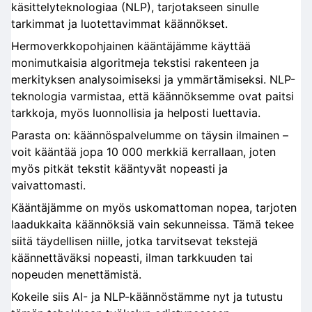
käsittelyteknologiaa (NLP), tarjotakseen sinulle
tarkimmat ja luotettavimmat käännökset.
Hermoverkkopohjainen kääntäjämme käyttää
monimutkaisia algoritmeja tekstisi rakenteen ja
merkityksen analysoimiseksi ja ymmärtämiseksi. NLP-
teknologia varmistaa, että käännöksemme ovat paitsi
tarkkoja, myös luonnollisia ja helposti luettavia.
Parasta on: käännöspalvelumme on täysin ilmainen –
voit kääntää jopa 10 000 merkkiä kerrallaan, joten
myös pitkät tekstit kääntyvät nopeasti ja
vaivattomasti.
Kääntäjämme on myös uskomattoman nopea, tarjoten
laadukkaita käännöksiä vain sekunneissa. Tämä tekee
siitä täydellisen niille, jotka tarvitsevat tekstejä
käännettäväksi nopeasti, ilman tarkkuuden tai
nopeuden menettämistä.
Kokeile siis AI- ja NLP-käännöstämme nyt ja tutustu