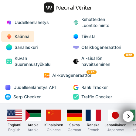
Kehotteiden
Uudelleenlähetys
Luontitoiminto
Käännä
Tiivistä
Sanalaskuri
Otsikkogeneraattori
UPD
Kuvan
AI-sisällön
Suurennustyökalu
havaitseminen
UPD
AI-kuvageneraattori
Uudelleenlähetys API
Rank Tracker
Serp Checker
Traffic Checker
Englanti
Arabia
Kiinalainen
Saksa
Ranska
Japanilainen
It
English
Arabic
Chinese
German
French
Japanese
It